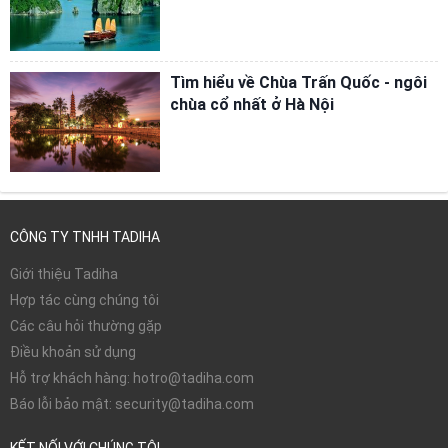
Tìm hiểu về Chùa Trấn Quốc - ngôi
chùa cổ nhất ở Hà Nội
CÔNG TY TNHH TADIHA
Giới thiệu Tadiha
Hợp tác cùng chúng tôi
Các câu hỏi thường gặp
Điều khoản sử dụng
Hỗ trợ khách hàng: hotro@tadiha.com
Báo lỗi bảo mật: security@tadiha.com