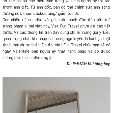
có thể ghi lại các biểu cảm đáng yêu của người ấy rồi tạo
thành ảnh gift. Từ ảnh gốc, bạn có thể chỉnh sửa ánh sáng,
đường nét, thêm sticker, tăng/ giảm tốc độ...
Còn nhiều cách selfie với gấu một cách độc đáo nữa mà
trong phạm vi bài viết này, Viet Fun Travel chưa đề cập hết
được. Và các thông tin trên đây cũng chỉ là những gợi ý. Điều
quan trọng nhất khi chụp ảnh cùng người yêu là hai bạn thật
thoải mái và tự nhiên. Do đó, Viet Fun Travel chúc bạn sẽ có
ngày Valentine bên người ấy thật hạnh phúc và có được
những bức hình selfie ưng ý.
Du lịch Việt Vui tổng hợp