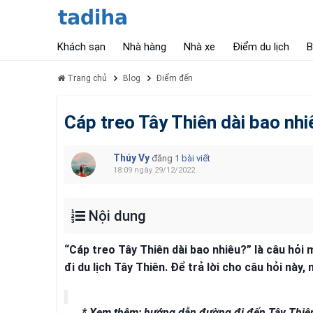
Khách sạn
Nhà hàng
Nhà xe
Điểm du lịch
B
Trang chủ
Blog
Điểm đến
Cáp treo Tây Thiên dài bao nh
Thúy Vy
đăng
1 bài viết
18:09 ngày 29/12/2022
Nội dung
“Cáp treo Tây Thiên dài bao nhiêu?” là câu hỏi 
đi du lịch Tây Thiên. Để trả lời cho câu hỏi này
* Xem thêm: hướng dẫn đường đi đến Tây Thiê