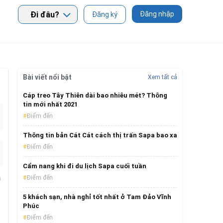
Đi đâu?
Đăng nhập
Đăng ký
Bài viết nổi bật
Xem tất cả
Cáp treo Tây Thiên dài bao nhiêu mét? Thông
tin mới nhất 2021
Điểm đến
Thông tin bản Cát Cát cách thị trấn Sapa bao xa
Điểm đến
Cẩm nang khi đi du lịch Sapa cuối tuần
h
Điểm đến
5 khách sạn, nhà nghỉ tốt nhất ở Tam Đảo Vĩnh
Phúc
Điểm đến