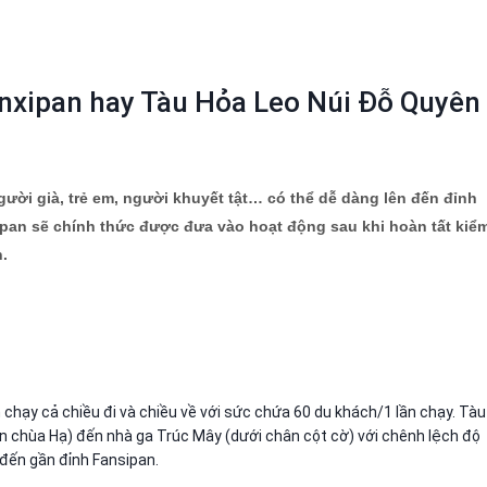
anxipan hay Tàu Hỏa Leo Núi Đỗ Quyên
gười già, trẻ em, người khuyết tật… có thể dễ dàng lên đến đỉnh
sipan sẽ chính thức được đưa vào hoạt động sau khi hoàn tất kiể
.
 chạy cả chiều đi và chiều về với sức chứa 60 du khách/1 lần chạy. Tàu
 chùa Hạ) đến nhà ga Trúc Mây (dưới chân cột cờ) với chênh lệch độ
 đến gần đỉnh Fansipan.