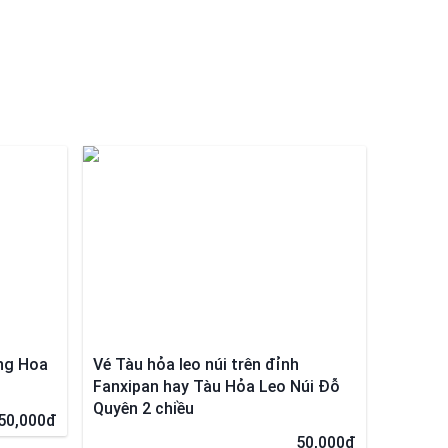
ng Hoa
Vé Tàu hỏa leo núi trên đỉnh
Fanxipan hay Tàu Hỏa Leo Núi Đỗ
Quyên 2 chiều
50,000đ
50,000đ