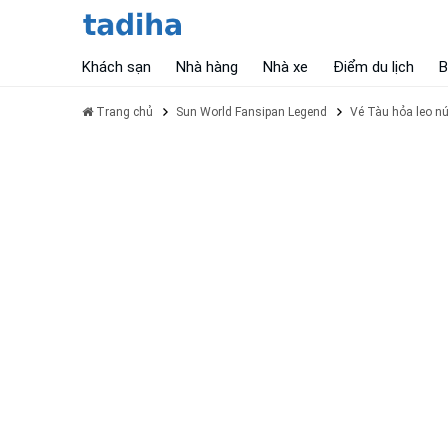
Khách sạn
Nhà hàng
Nhà xe
Điểm du lịch
B
Trang chủ
Sun World Fansipan Legend
Vé Tàu hỏa leo nú