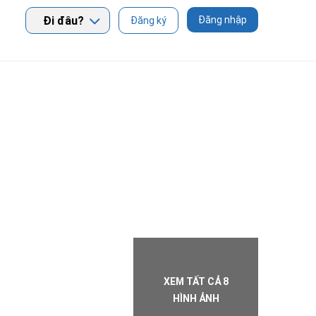
Đi đâu?
Đăng nhập
Đăng ký
XEM TẤT CẢ 8
HÌNH ẢNH