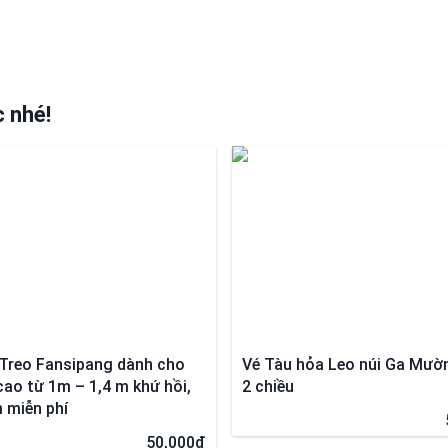
 nhé!
Treo Fansipang dành cho
Vé Tàu hỏa Leo núi Ga Mườ
cao từ 1m – 1,4 m khứ hồi,
2 chiều
 miễn phí
50,000đ