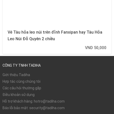
Vé Tàu hỏa leo núi trên đỉnh Fanxipan hay Tàu Hỏa
Leo Núi Đỗ Quyên 2 chiều
VND 50,000
CÔNG TY TNHH TADIHA
Giới thiệu Tadiha
Hợp tác cùng chúng tôi
Các câu hỏi thường gặp
Điều khoản sử dụng
Hỗ trợ khách hàng: hotro@tadiha.com
Báo lỗi bảo mật: security@tadiha.com