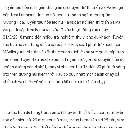
Tuyến tàu hỏa rút ngắn thời gian di chuyển từ thị trấn Sa Pa lên ga
cáp treo Fansipan, tạo cơ hội cho du khách ngắm thung lũng
Mường Hoa.Tuyến tàu hỏa leo núi Fansipan nối liền thị trấn Sa Pa
với ga đi cáp treo Fansipan vừa đi vào hoạt động vào ngày
31/3/2018,mang đến nhiều trải nghiệm thú vị cho du khách. Tuyến
tàu hỏa này có tổng chiều dài xấp xỉ 2 km, xuất phát từ khách sạn
MGallery tại thị trấn và kết thúc hành trình ở khu vực ga đi cáp treo
Fansipan Tuyến tàu hỏa leo núi rút ngắn thời gian di chuyển của du
khách xuống còn 4 phút, thay vì phải mất từ 15 đến 20 phút đi bằng
ôtô trên đường núi hiểm trở. Tàu có duy nhất một cabin chạy cả
chiều đi và chiều về với sức chứa 60 du khách/1 lần chạy.
Toa tàu hỏa do hãng Garaventa (Thụy Sĩ) thiết kế và sản xuất. Mỗi
toa có chiều dài 20 mét, rộng 3 mét, trọng lượng lên tới 25 tấn, sức
chứa 200 khách. Nội thất của tàu hỏa leo núi Mường Hoa mang nét