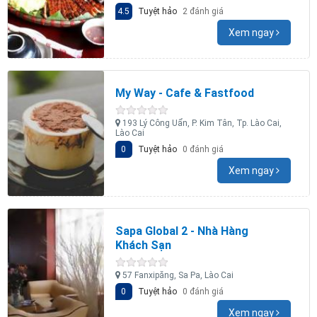
4.5
Tuyệt hảo
2 đánh giá
Xem ngay
My Way - Cafe & Fastfood
193 Lý Công Uẩn, P. Kim Tân, Tp. Lào Cai,
Lào Cai
0
Tuyệt hảo
0 đánh giá
Xem ngay
Sapa Global 2 - Nhà Hàng
Khách Sạn
57 Fanxipăng, Sa Pa, Lào Cai
0
Tuyệt hảo
0 đánh giá
Xem ngay