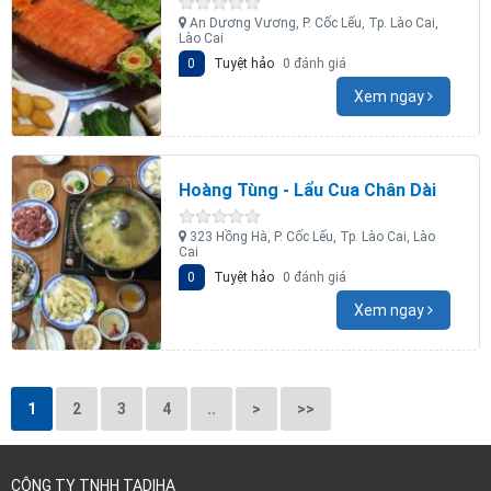
An Dương Vương, P. Cốc Lếu, Tp. Lào Cai,
Lào Cai
0
Tuyệt hảo
0 đánh giá
Xem ngay
Hoàng Tùng - Lẩu Cua Chân Dài
323 Hồng Hà, P. Cốc Lếu, Tp. Lào Cai, Lào
Cai
0
Tuyệt hảo
0 đánh giá
Xem ngay
1
2
3
4
..
>
>>
CÔNG TY TNHH TADIHA