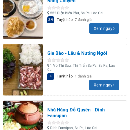
Băng Chuyền
552 Điện Biên Phủ, Sa Pa, Lào Cai
3.9
Tuyệt hảo
7 đánh giá
Xem ngay
Gia Bảo - Lẩu & Nướng Ngói
1 Võ Thị Sáu, Thị Trấn Sa Pa, Sa Pa, Lào
Cai
4
Tuyệt hảo
1 đánh giá
Xem ngay
Nhà Hàng Đỗ Quyên - Đỉnh
Fansipan
Đỉnh Fansipan, Sa Pa, Lào Cai