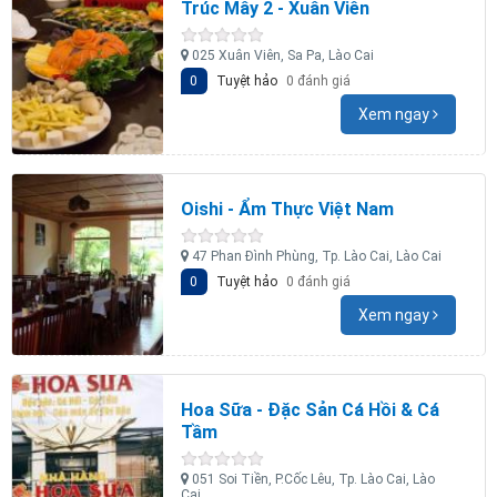
Trúc Mây 2 - Xuân Viên
025 Xuân Viên, Sa Pa, Lào Cai
0
Tuyệt hảo
0 đánh giá
Xem ngay
Oishi - Ẩm Thực Việt Nam
47 Phan Đình Phùng, Tp. Lào Cai, Lào Cai
0
Tuyệt hảo
0 đánh giá
Xem ngay
Hoa Sữa - Đặc Sản Cá Hồi & Cá
Tầm
051 Soi Tiền, P.Cốc Lêu, Tp. Lào Cai, Lào
Cai