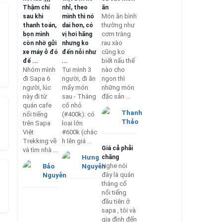
Thậm chí
nhỉ, theo
ăn
Món ăn bình
sau khi
mình thì nó
thường như
thanh toán,
dai hơn, có
cơm trắng
bọn mình
vị hơi hăng
rau xào
còn nhờ gửi
nhưng ko
cũng ko
xe máy ở đó
đến nỗi như
biết nấu thế
để ...
...
Nhóm mình
Tui mình 3
nào cho
đi Sapa 6
người, đi ăn
ngon thì
người, lúc
mấy món
những món
này đi từ
sau - Thắng
đặc sản ...
quán cafe
cố nhỏ
Thanh
nổi tiếng
(#400k): có
Thảo
trên Sapa
loại lớn
Việt
#600k (chắc
Trekking về
h lên giá ...
Giá cả phải
và tìm nhà ...
Hưng
chăng
Nghe nói
Bảo
Nguyễn
đây là quán
Nguyễn
thắng cố
nổi tiếng
đầu tiên ở
sapa , tôi và
gia đình đến