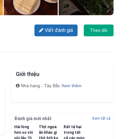
Viết đánh giá
Theo dõi
Giới thiệu
Nhà hàng - Tây Bắc
Xem thêm
Đánh giá mới nhất
Xem tất cả
Hài lòng
Thịt ngựa
Rất tệ hại
hơn so với
ăn khác gì
trong tất
nồi lẩu :)))
thịt bth ko
cả các món