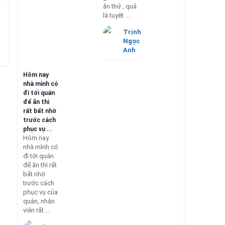
ăn thử , quả
là tuyệt ...
Trịnh
Ngọc
Anh
Hôm nay
nhà mình có
đi tới quán
để ăn thì
rất bất nhờ
trước cách
phục vụ ...
Hôm nay
nhà mình có
đi tới quán
để ăn thì rất
bất nhờ
trước cách
phục vụ của
quán, nhân
viên rất ...