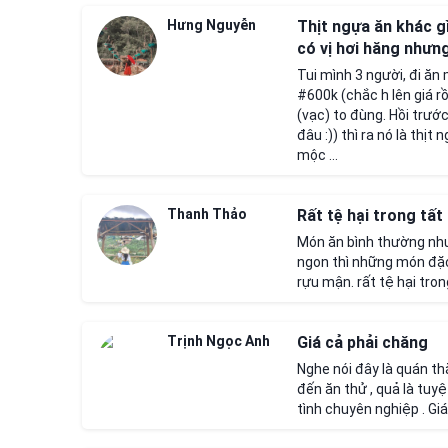
Hưng Nguyễn
Thịt ngựa ăn khác gì
có vị hơi hăng nhưng
Tui mình 3 người, đi ăn
#600k (chắc h lên giá r
(vạc) to đùng. Hồi trước
đâu :)) thì ra nó là thị
mộc ...
Thanh Thảo
Rất tệ hại trong tấ
Món ăn bình thường như
ngon thì những món đặc 
rựu mận. rất tệ hại tro
Trịnh Ngọc Anh
Giá cả phải chăng
Nghe nói đây là quán thắ
đến ăn thử , quả là tuyệ
tình chuyên nghiệp . Giá