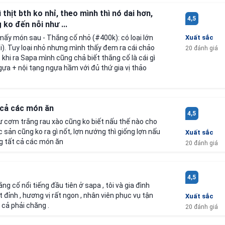
 thịt bth ko nhỉ, theo mình thì nó dai hơn,
4,5
 ko đến nỗi như ...
 mấy món sau - Thắng cố nhỏ (#400k): có loại lớn
Xuất sắc
ồi). Tuy loại nhỏ nhưng mình thấy đem ra cái chảo
20 đánh giá
 khi ra Sapa mình cũng chả biết thắng cố là cái gì
t ngựa + nội tạng ngựa hầm với đủ thứ gia vị thảo
t cả các món ăn
4,5
 cơm trắng rau xào cũng ko biết nấu thế nào cho
sản cũng ko ra gì nốt, lợn nướng thì giống lợn nấu
Xuất sắc
ng tất cả các món ăn
20 đánh giá
4,5
ng cố nổi tiếng đầu tiên ở sapa , tôi và gia đình
t đỉnh , hương vị rất ngon , nhân viên phục vụ tận
Xuất sắc
 cả phải chăng .
20 đánh giá