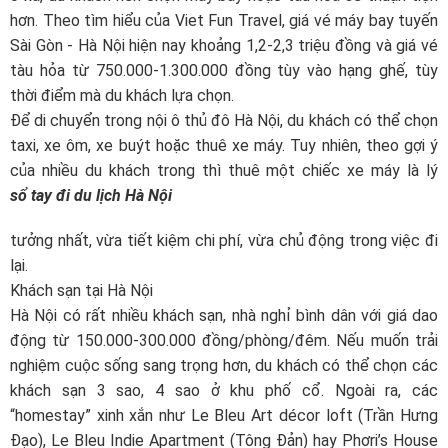
hơn. Theo tìm hiểu của Viet Fun Travel, giá vé máy bay tuyến
Sài Gòn - Hà Nội hiện nay khoảng 1,2-2,3 triệu đồng và giá vé
tàu hỏa từ 750.000-1.300.000 đồng tùy vào hạng ghế, tùy
thời điểm mà du khách lựa chọn.
Để di chuyển trong nội ô thủ đô Hà Nội, du khách có thể chọn
taxi, xe ôm, xe buýt hoặc thuê xe máy. Tuy nhiên, theo gợi ý
của nhiều du khách trong
thì thuê một chiếc xe máy là lý
sổ tay đi du lịch Hà Nội
tưởng nhất, vừa tiết kiệm chi phí, vừa chủ động trong việc đi
lại.
Khách sạn tại Hà Nội
Hà Nội có rất nhiều khách sạn, nhà nghỉ bình dân với giá dao
động từ 150.000-300.000 đồng/phòng/đêm. Nếu muốn trải
nghiệm cuộc sống sang trọng hơn, du khách có thể chọn các
khách sạn 3 sao, 4 sao ở khu phố cổ. Ngoài ra, các
“homestay” xinh xắn như Le Bleu Art décor loft (Trần Hưng
Đạo), Le Bleu Indie Apartment (Tông Đản) hay Phơri’s House