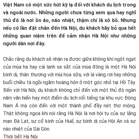
Việt Nam có một sức hút kỳ lạ đối với khách du lịch trong
và ngoài nước. Những người chưa từng xem qua hay nghĩ
thủ đô là nơi ồn áo, náo nhiệt, thậm chí là xô bồ. Nhưng
nếu có lần đặt chân đến Hà Nội, du khách hãy bỏ qua hết
những quan niệm trên để cảm nhận Hà Nội như những
người dân nơi đây.
Chắc rằng du khách sẽ nhận ra được giữa không khí ngột ngạt
của mùa hạ hay cái lạnh se sắt của mùa đông là một Hà Nội
bình dị, thân thương với mùi hoa sữa, với lá vàng rơi hay những
buổi chiều tà ngồi ngắm hoàng hôn ở một góc nhỏ tại Hồ Tây.
Đến với Hà Nội, du khách không chỉ đến với một thủ đô ngàn
năm văn hiến hay một điểm du lịch nổi tiếng tại khu vực Đông
Nam Á mà còn đến với một thành phố đầy nét thơ mộng.
Thật không ngoa khi nói rằng Hà Nội là nơi hội tụ của sự lãng
mạn Đà Lạt, sự cổ kính của Huế, sự bình dị của Hội An và sự
náo nhiệt của Sài Gòn.
Thời tiết Hà Nội