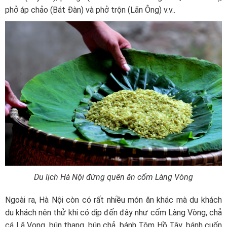
phở áp chảo (Bát Đàn) và phở trộn (Lãn Ông) v.v..
Du lịch Hà Nội đừng quên ăn cốm Làng Vòng
Ngoài ra, Hà Nội còn có rất nhiều món ăn khác mà du khách
du khách nên thử khi có dịp đến đây như cốm Làng Vòng, chả
cá Lã Vọng, bún thang, bún chả, bánh Tôm Hồ Tây, bánh cuốn