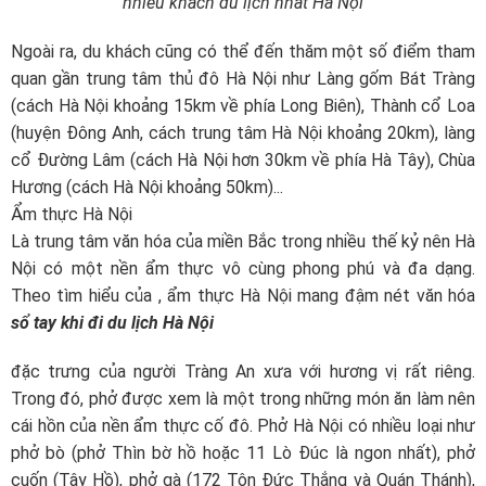
nhiều khách du lịch nhất Hà Nội
Ngoài ra, du khách cũng có thể đến thăm một số điểm tham
quan gần trung tâm thủ đô Hà Nội như Làng gốm Bát Tràng
(cách Hà Nội khoảng 15km về phía Long Biên), Thành cổ Loa
(huyện Đông Anh, cách trung tâm Hà Nội khoảng 20km), làng
cổ Đường Lâm (cách Hà Nội hơn 30km về phía Hà Tây), Chùa
Hương (cách Hà Nội khoảng 50km)...
Ẩm thực Hà Nội
Là trung tâm văn hóa của miền Bắc trong nhiều thế kỷ nên Hà
Nội có một nền ẩm thực vô cùng phong phú và đa dạng.
Theo tìm hiểu của
, ẩm thực Hà Nội mang đậm nét văn hóa
sổ tay khi đi du lịch Hà Nội
đặc trưng của người Tràng An xưa với hương vị rất riêng.
Trong đó, phở được xem là một trong những món ăn làm nên
cái hồn của nền ẩm thực cố đô. Phở Hà Nội có nhiều loại như
phở bò (phở Thìn bờ hồ hoặc 11 Lò Đúc là ngon nhất), phở
cuốn (Tây Hồ), phở gà (172 Tôn Đức Thắng và Quán Thánh),