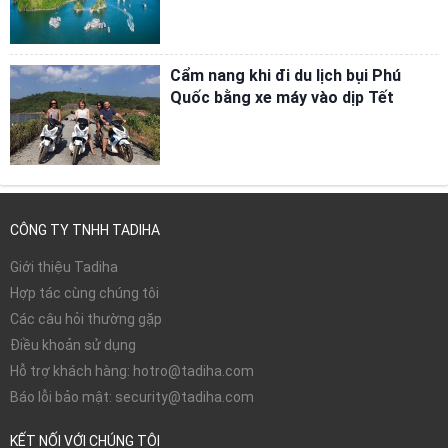
Cẩm nang khi đi du lịch bụi Phú
Quốc bằng xe máy vào dịp Tết
CÔNG TY TNHH TADIHA
Giới thiệu Tadiha
Hợp tác cùng chúng tôi
Các câu hỏi thường gặp
Điều khoản sử dụng
Hỗ trợ khách hàng: hotro@tadiha.com
Báo lỗi bảo mật: security@tadiha.com
KẾT NỐI VỚI CHÚNG TÔI