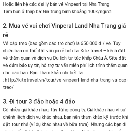
Hoặc liên hệ các đại lý bán vé Vinpearl tại Nha Trang
Tắm bùn ở tháp bà: Giá trung bình khoảng 100k/người.
2. Mua vé vui chơi Vinperal Land Nha Trang giá
rẻ
Vé cáp treo (bao gồm các trò chơi) là 650.000 đ / vé. Tuy
nhiên bạn có thể đặt với giá rẻ hơn tại Kite travel – kênh đặt
vé thăm quan và dịch vụ Du lịch tự túc khắp Châu Á. Site đặt
vé đảm bảo uy tín, hỗ trợ tư vấn miễn phí lịch trình thăm quan
cho các bạn. Bạn Tham khảo chi tiết tại
: http://kitetravel.vn/tour/ve-vinpearl-land-nha-trang-va-cap-
treo/
3. Đi tour 3 đảo hoặc 4 đảo
Có nhiều giá khác nhau, tùy từng công ty. Giá khác nhau vì sự
chênh lệch dịch vụ khác nhau, bạn nên tham khảo kỹ trước khi
đặt tour nhé (ví dụ khác nhau về bữa trưa). Nhưng các bạn đi