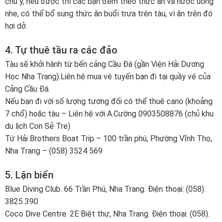
chú ý, nếu được thì các bạn đem theo thức ăn và nước uống
nhe, có thể bổ sung thức ăn buổi trưa trên tàu, vì ăn trên đó
hơi dở.
4. Tự thuê tầu ra các đảo
Tàu sẽ khởi hành từ bến cảng Cầu Đá (gần Viện Hải Dương
Học Nha Trang).Liên hệ mua vé tuyến bạn đi tại quầy vé của
Cảng Cầu Đá.
Nếu bạn đi với số lượng tương đối có thể thuê cano (khoảng
7 chổ) hoặc tàu – Liên hệ với A.Cường 0903508876 (chủ khu
du lịch Con Sẻ Tre)
Tứ Hải Brothers Boat Trip – 100 trần phú, Phường Vĩnh Thọ,
Nha Trang – (058) 3524 569
5. Lặn biển
Blue Diving Club. 66 Trần Phú, Nha Trang. Điện thoại: (058).
3825 390
Coco Dive Centre. 2E Biệt thự, Nha Trang. Điện thoại: (058).