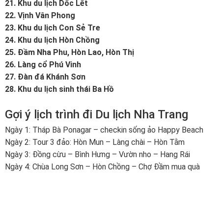
21. Khu du lịch Dốc Lết
22. Vịnh Vân Phong
23. Khu du lịch Con Sẻ Tre
24. Khu du lịch Hòn Chồng
25. Đầm Nha Phu, Hòn Lao, Hòn Thị
26. Làng cổ Phú Vinh
27. Đàn đá Khánh Sơn
28. Khu du lịch sinh thái Ba Hồ
Gợi ý lịch trình đi Du lịch Nha Trang
Ngày 1: Tháp Bà Ponagar – checkin sống ảo Happy Beach
Ngày 2: Tour 3 đảo: Hòn Mun – Làng chài – Hòn Tằm
Ngày 3: Đồng cừu – Bình Hưng – Vườn nho – Hang Rái
Ngày 4: Chùa Long Sơn – Hòn Chồng – Chợ Đầm mua quà