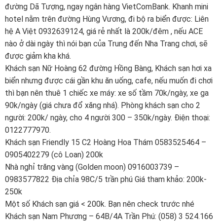
đường Dã Tượng, ngay ngân hàng VietComBank. Khanh mini
hotel nằm trên đường Hùng Vương, đi bộ ra biển được: Liên
hệ A Việt 0932639124, giá rẻ nhất là 200k/đêm , nếu ACE
nào ở dài ngày thì nói bạn của Trung đến Nha Trang chơi, sẽ
được giảm kha khá.
Khách sạn Nữ Hoàng 62 đường Hồng Bàng, Khách sạn hơi xa
biển nhưng được cái gần khu ăn uống, cafe, nếu muốn đi chơi
thì bạn nên thuê 1 chiếc xe máy: xe số tầm 70k/ngày, xe ga
90k/ngày (giá chưa đổ xăng nhá). Phòng khách sạn cho 2
người: 200k/ ngày, cho 4 người 300 – 350k/ngày. Điện thoại:
0122777970.
Khách sạn Friendly 15 C2 Hoàng Hoa Thám 0583525464 –
0905402279 (cô Loan) 200k
Nhà nghỉ trăng vàng (Golden moon) 0916003739 –
0983577822 Địa chỉa 98C/5 trần phú Giá tham khảo: 200k-
250k
Một số Khách sạn giá < 200k. Bạn nên check trước nhé
Khách sạn Nam Phương – 64B/4A Trần Phú: (058) 3 524.166