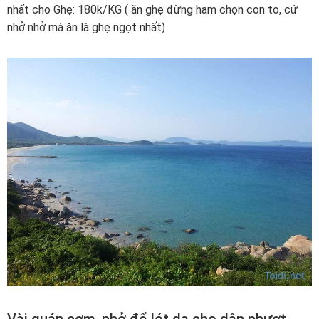
nhất cho Ghẹ: 180k/KG ( ăn ghẹ đừng ham chọn con to, cứ
nhở nhở mà ăn là ghẹ ngọt nhất)
Vài quán cơm, phở để lót dạ cho dân phượt