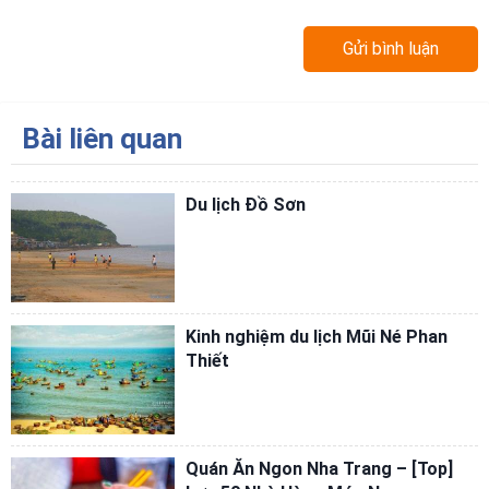
Bài liên quan
Du lịch Đồ Sơn
Kinh nghiệm du lịch Mũi Né Phan
Thiết
Quán Ăn Ngon Nha Trang – [Top]