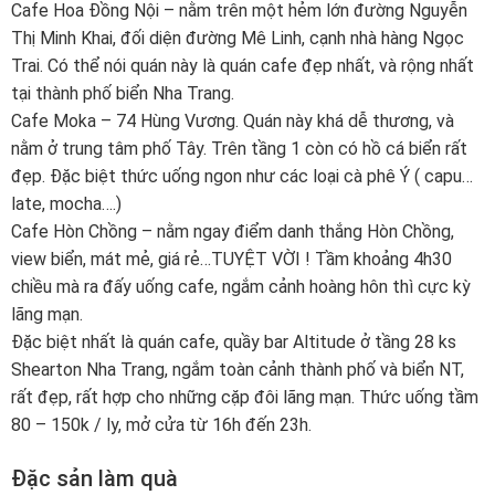
Cafe Hoa Đồng Nội – nằm trên một hẻm lớn đường Nguyễn
Thị Minh Khai, đối diện đường Mê Linh, cạnh nhà hàng Ngọc
Trai. Có thể nói quán này là quán cafe đẹp nhất, và rộng nhất
tại thành phố biển Nha Trang.
Cafe Moka – 74 Hùng Vương. Quán này khá dễ thương, và
nằm ở trung tâm phố Tây. Trên tầng 1 còn có hồ cá biển rất
đẹp. Đặc biệt thức uống ngon như các loại cà phê Ý ( capu…
late, mocha….)
Cafe Hòn Chồng – nằm ngay điểm danh thắng Hòn Chồng,
view biển, mát mẻ, giá rẻ…TUYỆT VỜI ! Tầm khoảng 4h30
chiều mà ra đấy uống cafe, ngắm cảnh hoàng hôn thì cực kỳ
lãng mạn.
Đặc biệt nhất là quán cafe, quầy bar Altitude ở tầng 28 ks
Shearton Nha Trang, ngắm toàn cảnh thành phố và biển NT,
rất đẹp, rất hợp cho những cặp đôi lãng mạn. Thức uống tầm
80 – 150k / ly, mở cửa từ 16h đến 23h.
Đặc sản làm quà