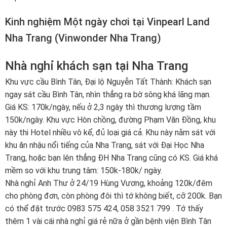
Kinh nghiệm Một ngày chơi tại Vinpearl Land
Nha Trang (Vinwonder Nha Trang)
Nhà nghỉ khách sạn tại Nha Trang
Khu vực cầu Bình Tân, Đại lộ Nguyễn Tất Thành: Khách sạn
ngay sát cầu Bình Tân, nhìn thẳng ra bờ sông khá lãng mạn.
Giá KS: 170k/ngày, nếu ở 2,3 ngày thì thương lượng tầm
150k/ngày. Khu vực Hòn chồng, đường Phạm Văn Đồng, khu
này thi Hotel nhiều vô kể, đủ loại giá cả. Khu này nằm sát với
khu ăn nhậu nổi tiếng của Nha Trang, sát với Đại Học
Nha
Trang
, hoặc bạn lên thẳng ĐH Nha Trang cũng có KS. Giá khá
mềm so với khu trung tâm: 150k-180k/ ngày.
Nhà nghỉ Anh Thư ở 24/19 Hùng Vương, khoảng 120k/đêm
cho phòng đơn, còn phòng đôi thì tớ không biết, cỡ 200k. Bạn
có thể đặt trước 0983 575 424, 058 3521 799 . Tớ thấy
thêm 1 vài cái nhà nghỉ giá rẻ nữa ở gần bệnh viện Bình Tân