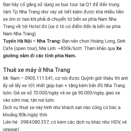
Bạn hãy cố gắng sử dụng xe bus tour tại Q1 để đến trung
tâm Tp Nha Trang như vậy sẽ tiết kiệm được khá nhiều tiền
xe ôm or taxi khi phải di chuyển từ bến xe phía Nam Nha
Trang về tới Hotel đó (xe ô tô có điểm đến là bến xe phía
Nam Nha Trang).
Tuyến Hà Nội – Nha Trang:
Bạn nên chọn Hoàng Long, Sinh
Cafe (open tour), Mai Linh: ~850k/lượt. Tham khảo qua
Xe
giường nằm đi các tỉnh phía Nam.
Thuê xe máy ở Nha Trang
Mr. Nam – 0905.111.541, cứ nói được Quỳnh giới thiệu thì anh
ấy sẽ lấy xe tốt nhất giúp bạn + tặng kèm bản đồ Nha Trang
luôn. Giá xe số 70.000/ngày và xe ga 90.000/ngày, giao xe
vào sớm mai, tận nơi luôn.
Dịch vụ thuê xe này hình như khách sạn nào cũng có bác ạ.
khoảng 80k/ngày thôi.
Liên hệ : 0984.080.357, có kèm các dịch vụ khác như HDV, vé
vinpearl