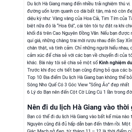
Du lịch Hà Giang mang đến nhiều trải nghiệm thú vị
đường uốn lượn quanh co dài bất tận, mà nó còn đ
diệu kỳ như: Vàng vàng của Hoa Cải, Tim Tím của 
biệt nữa đó là “Hoa Đá”, cái tên tôi tự đặt ra kh
khối đá trên Cao Nguyên Đồng Văn. Nếu bạn được m
quí giá, những chàng trai mời rượu nhau đến Say X
chân thật, và tình cảm. Chỉ những người hiểu nhau,
cảm xúc để chia sẻ với các bạn về chuyến đi của tôi
khác. Bài này tôi sẽ chia sẻ một số
Kinh nghiệm
du
Trước khi đọc chi tiết bạn cũng đừng bỏ qua các bà
Top 10 Địa điểm Du lịch Hà Giang bạn không thể bỏ
Sông Nho Quế Có 3 Góc View “Sống Ảo” đẹp nhất
6 Lý do Bạn nên đến Cột Cờ Lũng Cú 1 lần trong đờ
Nên đi du lịch Hà Giang vào thời
Bạn có thể đi du lịch Hà Giang vào bất kể mùa nào
Nguyên cũng đã đủ hấp dẫn bạn đến thăm rồi. Một 
Giác Mạch nở đẹp, từ tháng 11 – 12 là thời điểm c