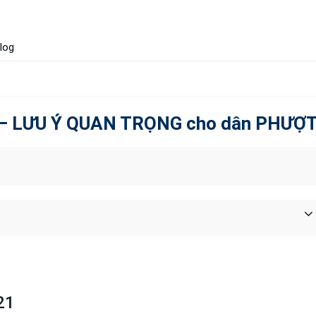
log
ng – LƯU Ý QUAN TRỌNG cho dân PHƯỢ
21