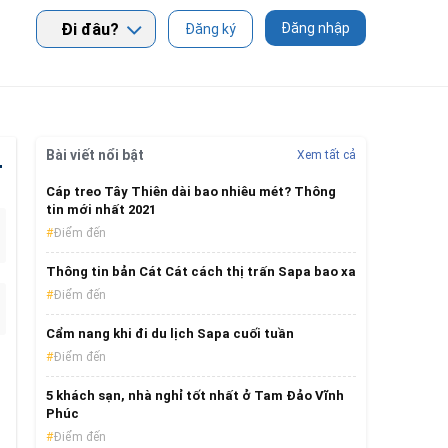
Đi đâu?
Đăng nhập
Đăng ký
Bài viết nổi bật
Xem tất cả
T
Cáp treo Tây Thiên dài bao nhiêu mét? Thông
tin mới nhất 2021
Điểm đến
Thông tin bản Cát Cát cách thị trấn Sapa bao xa
Điểm đến
Cẩm nang khi đi du lịch Sapa cuối tuần
Điểm đến
5 khách sạn, nhà nghỉ tốt nhất ở Tam Đảo Vĩnh
Phúc
Điểm đến