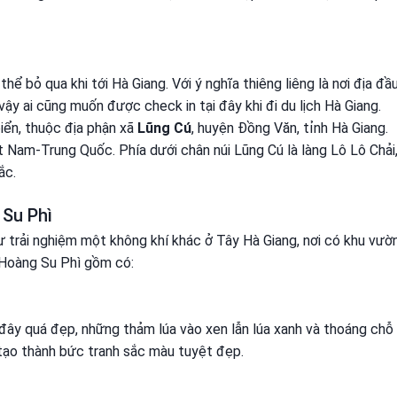
 bỏ qua khi tới Hà Giang. Với ý nghĩa thiêng liêng là nơi địa đầ
ậy ai cũng muốn được check in tại đây khi đi du lịch Hà Giang.
ển, thuộc địa phận xã
Lũng Cú
, huyện Đồng Văn, tỉnh Hà Giang.
t Nam-Trung Quốc. Phía dưới chân núi Lũng Cú là làng Lô Lô Chải
ắc.
 Su Phì
ư trải nghiệm một không khí khác ở Tây Hà Giang, nơi có khu vườ
 Hoàng Su Phì gồm có:
 đây quá đẹp, những thảm lúa vào xen lẫn lúa xanh và thoáng chỗ
tạo thành bức tranh sắc màu tuyệt đẹp.