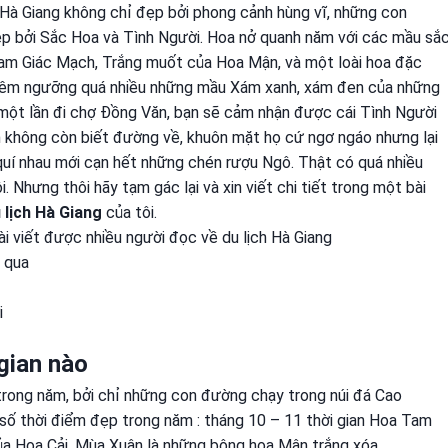
. Hà Giang không chỉ đẹp bởi phong cảnh hùng vĩ, những con
ẹp bởi Sắc Hoa và Tình Người. Hoa nở quanh năm với các mầu sắ
Tam Giác Mạch, Trắng muốt của Hoa Mận, và một loài hoa đặc
i chiêm ngưỡng quá nhiều những mầu Xám xanh, xám đen của những
ột lần đi chợ Đồng Văn, bạn sẽ cảm nhận được cái Tình Người
ỉn không còn biết đường về, khuôn mặt họ cứ ngơ ngáo nhưng lại
 quí nhau mới cạn hết những chén rượu Ngô. Thật có quá nhiều
. Nhưng thôi hãy tạm gác lại và xin viết chi tiết trong một bài
 lịch Hà Giang
của tôi.
i viết được nhiều người đọc về du lịch Hà Giang
 qua
i
 gian nào
 trong năm, bởi chỉ những con đường chạy trong núi đá Cao
số thời điểm đẹp trong năm : tháng 10 – 11 thời gian Hoa Tam
ủa Hoa Cải. Mùa Xuân là những bông hoa Mận trắng xóa.