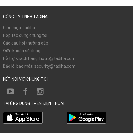
CÔNG TY TNHH TADIHA
Giới thiệu Tadiha
Hợp tác cùng chúng tôi
Các câu hỏi thường gặp
Điều khoản sử dụng
Hỗ trợ khách hàng: hotro@tadiha.com
Báo lỗi bảo mật: security@tadiha.com
KẾT NỐI VỚI CHÚNG TÔI
TẢI ỨNG DỤNG TRÊN ĐIỆN THOẠI