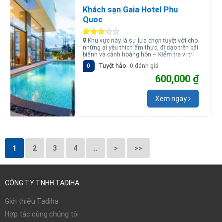
Khách sạn Gaia Hotel Phu
Quoc
Khu vực này là sự lựa chọn tuyệt vời cho
những ai yêu thích ẩm thực, đi dạo trên bãi
biểnn và cảnh hoàng hôn – Kiểm tra vị trí
0
Tuyệt hảo
0 đánh giá
600,000 ₫
Xem ngay
1
2
3
4
..
>
>>
CÔNG TY TNHH TADIHA
Giới thiệu Tadiha
Hợp tác cùng chúng tôi