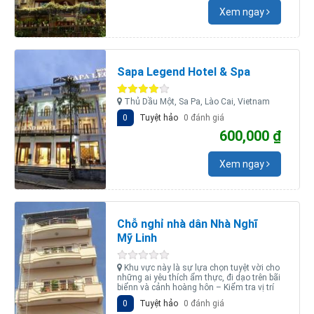
Xem ngay
Sapa Legend Hotel & Spa
Thủ Dầu Một, Sa Pa, Lào Cai, Vietnam
0
Tuyệt hảo
0 đánh giá
600,000 ₫
Xem ngay
Chỗ nghỉ nhà dân Nhà Nghĩ
Mỹ Linh
Khu vực này là sự lựa chọn tuyệt vời cho
những ai yêu thích ẩm thực, đi dạo trên bãi
biểnn và cảnh hoàng hôn – Kiểm tra vị trí
0
Tuyệt hảo
0 đánh giá