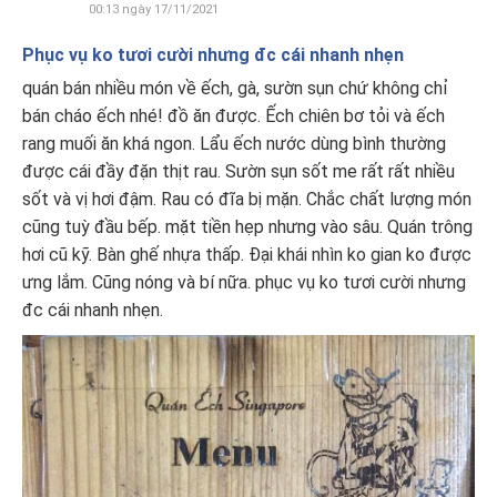
00:13 ngày 17/11/2021
Phục vụ ko tươi cười nhưng đc cái nhanh nhẹn
quán bán nhiều món về ếch, gà, sườn sụn chứ không chỉ
bán cháo ếch nhé! đồ ăn được. Ếch chiên bơ tỏi và ếch
rang muối ăn khá ngon. Lẩu ếch nước dùng bình thường
được cái đầy đặn thịt rau. Sườn sụn sốt me rất rất nhiều
sốt và vị hơi đậm. Rau có đĩa bị mặn. Chắc chất lượng món
cũng tuỳ đầu bếp. mặt tiền hẹp nhưng vào sâu. Quán trông
hơi cũ kỹ. Bàn ghế nhựa thấp. Đại khái nhìn ko gian ko được
ưng lắm. Cũng nóng và bí nữa. phục vụ ko tươi cười nhưng
đc cái nhanh nhẹn.