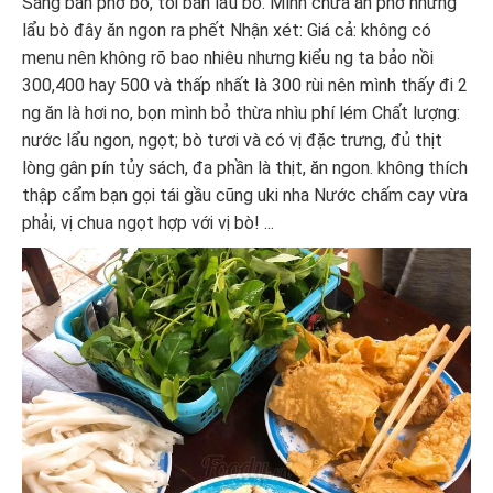
Sáng bán phở bò, tối bán lẩu bò. Mình chưa ăn phở nhưng
lẩu bò đây ăn ngon ra phết Nhận xét: Giá cả: không có
menu nên không rõ bao nhiêu nhưng kiểu ng ta bảo nồi
300,400 hay 500 và thấp nhất là 300 rùi nên mình thấy đi 2
ng ăn là hơi no, bọn mình bỏ thừa nhìu phí lém Chất lượng:
nước lẩu ngon, ngọt; bò tươi và có vị đặc trưng, đủ thịt
lòng gân pín tủy sách, đa phần là thịt, ăn ngon. không thích
thập cẩm bạn gọi tái gầu cũng uki nha Nước chấm cay vừa
phải, vị chua ngọt hợp với vị bò! ...