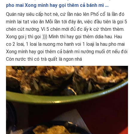
pho mai Xong mình hay gọi thêm cả bánh mì ...
Quán này siêu cấp hot nè, cứ lần nào lên Phố cổ là lần đó
mình lại tạt vào ăn Mỗi lần tới đây ăn, việc đầu tiên là gọi 5
chén cút nướng. Vì 5 chén mới đủ đc ấy k cứ thòm thèm.
Xong gọi j thì gọi :))) Mình thì hay gọi thêm ddia hau. Hau
co 2 loai, 1 loai la nuong mo hanh voi 1 loaji la hau pho mai
Xong mình hay gọi thêm cả bánh mì nướng muối ớt nếu đói
Còn nước thì có trà quất là ngon nhá