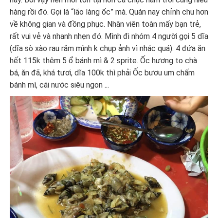
hàng rồi đó. Gọi là “lão làng ốc” mà. Quán nay chỉnh chu hơn
về không gian và đồng phục. Nhân viên toàn mấy bạn trẻ,
rất vui vẻ và nhanh nhẹn đó. Mình đi nhóm 4 người gọi 5 dĩa
(dĩa sò xào rau răm mình k chụp ảnh vì nhác quá). 4 đứa ăn
hết 115k thêm 5 ổ bánh mì & 2 sprite. Ốc hương to chà
bá, ăn đã, khá tươi, dĩa 100k thì phải Ốc bươu um chấm
bánh mì, cái nước siêu ngon ...