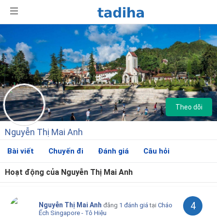
Theo dõi
Nguyễn Thị Mai Anh
Bài viết
Chuyến đi
Đánh giá
Câu hỏi
Hoạt động của Nguyễn Thị Mai Anh
Giới thiệu
4
Nguyễn Thị Mai Anh
đăng
1 đánh giá
tại
Cháo
Ếch Singapore - Tô Hiệu