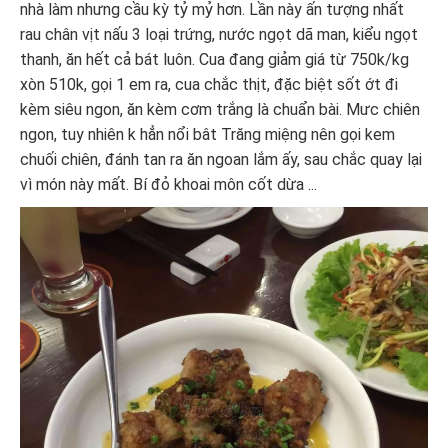
nhà làm nhưng cầu kỳ tỷ mỷ hơn. Lần này ấn tượng nhất
rau chân vịt nấu 3 loại trứng, nước ngọt dã man, kiểu ngọt
thanh, ăn hết cả bát luôn. Cua đang giảm giá từ 750k/kg
xòn 510k, gọi 1 em ra, cua chắc thịt, đặc biệt sốt ớt đi
kèm siêu ngon, ăn kèm cơm trắng là chuẩn bài. Mưc chiên
ngon, tuy nhiên k hẳn nổi bât Trăng miệng nên gọi kem
chuối chiên, đánh tan ra ăn ngoan lắm ấy, sau chắc quay lại
vì món này mất. Bí đỏ khoai môn cốt dừa ...