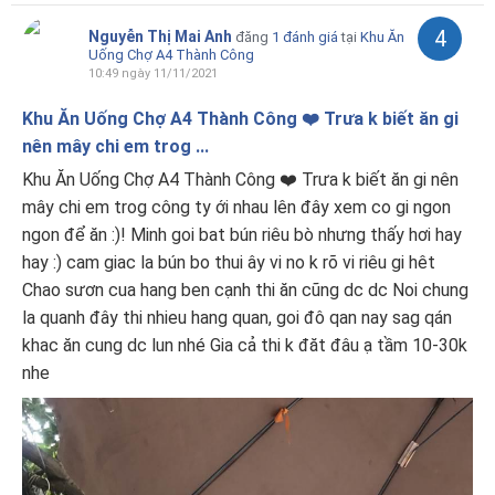
4
Nguyễn Thị Mai Anh
đăng
1 đánh giá
tại
Khu Ăn
Uống Chợ A4 Thành Công
10:49 ngày 11/11/2021
Khu Ăn Uống Chợ A4 Thành Công ❤️ Trưa k biết ăn gi
nên mây chi em trog ...
Khu Ăn Uống Chợ A4 Thành Công ❤️ Trưa k biết ăn gi nên
mây chi em trog công ty ới nhau lên đây xem co gi ngon
ngon để ăn :)! Minh goi bat bún riêu bò nhưng thấy hơi hay
hay :) cam giac la bún bo thui ây vi no k rõ vi riêu gi hêt
Chao sươn cua hang ben cạnh thi ăn cũng dc dc Noi chung
la quanh đây thi nhieu hang quan, goi đô qan nay sag qán
khac ăn cung dc lun nhé Gia cả thi k đăt đâu ạ tầm 10-30k
nhe