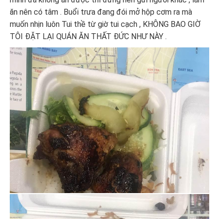
ăn nên có tâm . Buổi trưa đang đói mở hộp cơm ra mà
muốn nhịn luôn Tui thề từ giờ tui cạch , KHÔNG BAO GIỜ
TÔI ĐẶT LẠI QUÁN ĂN THẤT ĐỨC NHƯ NÀY .