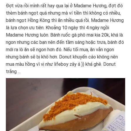
Đợt vừa rồi mình rất hay qua lại ở Madame Hương, đợt đó
thèm bánh ngọt quá nhưng mà ví tiền thì không có nhiều,
bánh ngọt Hồng Kông thì ăn nhiều quá rồi. Madame Hương
là lựa chọn ưu tiên. Khoảng 10 ngày thì 4 ngày ngồi
Madame Hương luôn. Bánh ruốc gà phô mai kia 20k, khá là
ngon nhưng các bạn nên đến tầm sáng hoặc trưa, bánh đó
mới ra lò ăn sẽ ngon hơn đó. Nếu tối mua, ăn vẫn ngon
nhưng bánh sẽ bị khô hơn. Donut khuyến cáo không nên
mua màu hồng vì vị như lifeboy zậy á )) khá ghê. Donut
trắng ...