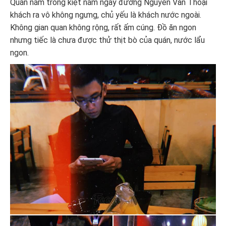
Quán nằm trong kiệt nằm ngay đường Nguyễn Văn Thoại
khách ra vô không ngưng, chủ yếu là khách nước ngoài.
Không gian quan không rộng, rất ấm cúng. Đồ ăn ngon
nhưng tiếc là chưa được thử thịt bò của quán, nước lẩu
ngon.