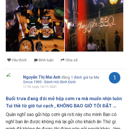
Yêu thích
Bình luận
Chia sẻ
1
Nguyễn Thị Mai Anh
đăng
1 đánh giá
tại
Mẹ
Since 1995 - Bánh Hỏi Bình Định
17:35 ngày 16/11/2021
Buổi trưa đang đói mở hộp cơm ra mà muốn nhịn luôn
Tui thề từ giờ tui cạch , KHÔNG BAO GIỜ TÔI ĐẶT ...
Quán nghĩ sao gửi hộp cơm gà roti này cho mình Bạn có
nghĩ bạn ăn được không mà lại gửi cho khách ăn Thứ gì
mình đã không ăn được thì đừng nên gửi người khác , làm