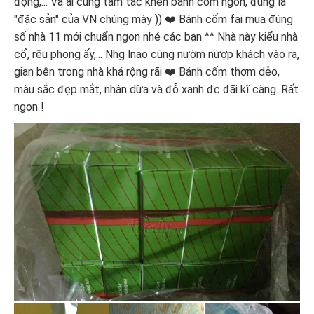
động,... Và ai cũng tấm tắc khen bánh cốm ngon, đúng là
"đặc sản" của VN chúng mày )) ❤️ Bánh cốm fai mua đúng
số nhà 11 mới chuẩn ngon nhé các bạn ^^ Nhà này kiểu nhà
cổ, rêu phong ấy,... Nhg lnao cũng nườm nượp khách vào ra,
gian bên trong nhà khá rộng rãi ❤️ Bánh cốm thơm dẻo,
màu sắc đẹp mắt, nhân dừa và đỗ xanh đc đãi kĩ càng. Rất
ngon !