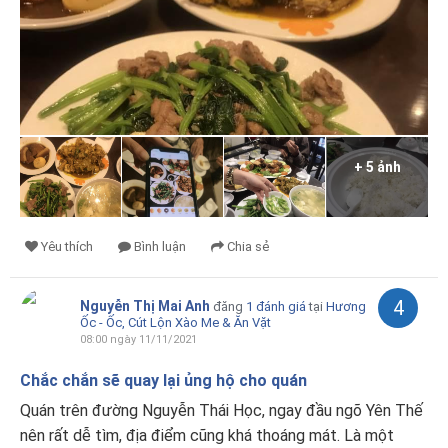
+ 5 ảnh
Yêu thích
Bình luận
Chia sẻ
4
Nguyễn Thị Mai Anh
đăng
1 đánh giá
tại
Hương
Ốc - Ốc, Cút Lộn Xào Me & Ăn Vặt
08:00 ngày 11/11/2021
Chắc chắn sẽ quay lại ủng hộ cho quán
Quán trên đường Nguyễn Thái Học, ngay đầu ngõ Yên Thế
nên rất dễ tìm, địa điểm cũng khá thoáng mát. Là một