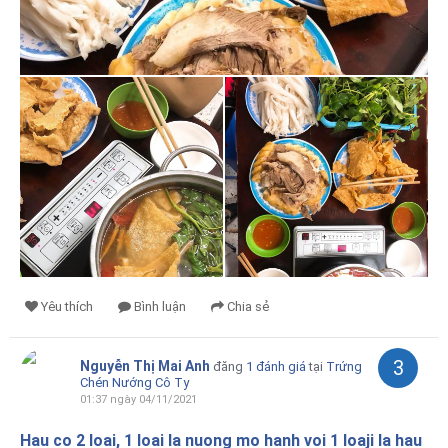
Yêu thích
Bình luận
Chia sẻ
3
Nguyễn Thị Mai Anh
đăng
1 đánh giá
tại
Trứng
Chén Nướng Cô Ty
01:37 ngày 04/11/2021
Hau co 2 loai, 1 loai la nuong mo hanh voi 1 loaji la hau