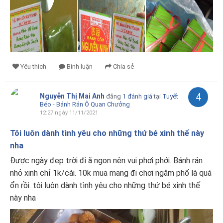
Yêu thích
Bình luận
Chia sẻ
4
Nguyễn Thị Mai Anh
đăng
1 đánh giá
tại
Tuyết
Béo - Bánh Rán Ô Quan Chưởng
12:27 ngày 11/11/2021
Tôi luôn dành tình yêu cho những thứ bé xinh thế này
nha
Được ngày đẹp trời đi ă ngon nên vui phơi phới. Bánh rán
nhỏ xinh chỉ 1k/cái. 10k mua mang đi chơi ngắm phố là quá
ổn rồi. tôi luôn dành tình yêu cho những thứ bé xinh thế
này nha