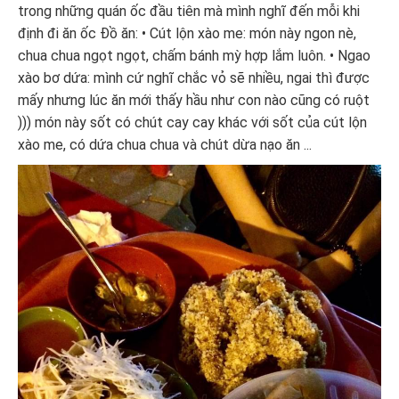
trong những quán ốc đầu tiên mà mình nghĩ đến mỗi khi
định đi ăn ốc Đồ ăn: • Cút lộn xào me: món này ngon nè,
chua chua ngọt ngọt, chấm bánh mỳ hợp lắm luôn. • Ngao
xào bơ dứa: mình cứ nghĩ chắc vỏ sẽ nhiều, ngai thì được
mấy nhưng lúc ăn mới thấy hầu như con nào cũng có ruột
))) món này sốt có chút cay cay khác với sốt của cút lộn
xào me, có dứa chua chua và chút dừa nạo ăn ...