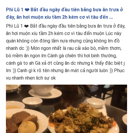
Phì Lũ 1 ❤️ Bắt đầu ngày đầu tiên bằng bưa ăn trưa ở
đây, ăn hơi muộn xíu tầm 2h kém cơ vì tàu đến ...
Phì Lũ 1 ❤️ Bắt đầu ngày đầu tiên bằng bưa ăn trưa ở đây,
ăn hơi muộn xíu tầm 2h kém cơ vì tàu đến muộn Lúc này
quán không còn đông lắm nưa nhưng cũng không lm đồ
nhanh dc :)) Món ngon nhất là rau cải xào bò, mềm thơm,
bò mềm ăn ngon lm Cánh gà chiên thì hơi binh thường,
cánh gà to ah Gà xả ớt cũng ăn dc nhưng k thấy đặc biệt j
lm :)) Canh gì k rõ tên nhưng ăn mát cả người luôn :)) Phục
vụ nhanh nhẹn lịch sự ok