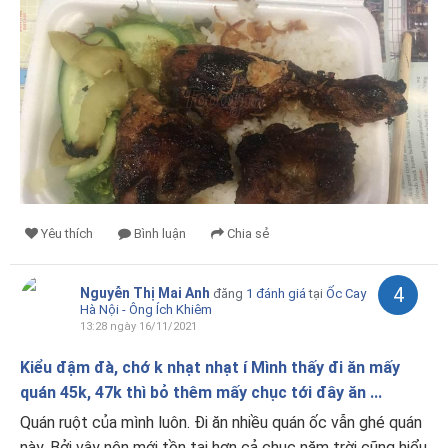
Yêu thích
Bình luận
Chia sẻ
4
Nguyễn Thị Mai Anh
đăng
1 đánh giá
tại
Ốc Cay
Hà Nội - Ông Ích Khiêm
13:28 ngày 16/11/2021
Kiểu đậm đà, chớ k nhạt nhạt í Mình thấy đi ăn mấy
quán 45k, 47k thì bỏ thêm mấy chục tới đây ăn ...
Quán ruột của mình luôn. Đi ăn nhiều quán ốc vẫn ghé quán
này. Bởi vậy nên mới tồn tại hơn cả chục năm trời cũng hiểu