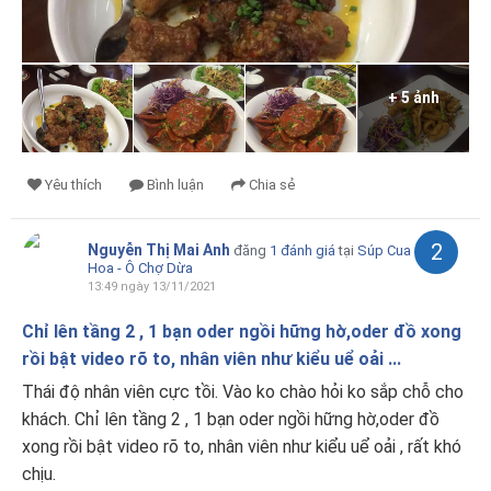
+ 5 ảnh
Yêu thích
Bình luận
Chia sẻ
2
Nguyễn Thị Mai Anh
đăng
1 đánh giá
tại
Súp Cua
Hoa - Ô Chợ Dừa
13:49 ngày 13/11/2021
Chỉ lên tầng 2 , 1 bạn oder ngồi hững hờ,oder đồ xong
rồi bật video rõ to, nhân viên như kiểu uể oải ...
Thái độ nhân viên cực tồi. Vào ko chào hỏi ko sắp chỗ cho
khách. Chỉ lên tầng 2 , 1 bạn oder ngồi hững hờ,oder đồ
xong rồi bật video rõ to, nhân viên như kiểu uể oải , rất khó
chịu.