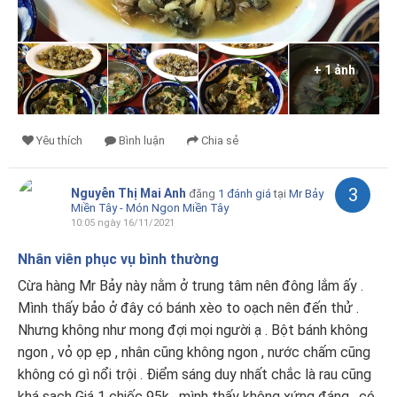
+ 1 ảnh
Yêu thích
Bình luận
Chia sẻ
3
Nguyễn Thị Mai Anh
đăng
1 đánh giá
tại
Mr Bảy
Miền Tây - Món Ngon Miền Tây
10:05 ngày 16/11/2021
Nhân viên phục vụ bình thường
Cừa hàng Mr Bảy này nằm ở trung tâm nên đông lắm ấy .
Mình thấy bảo ở đây có bánh xèo to oạch nên đến thử .
Nhưng không như mong đợi mọi người ạ . Bột bánh không
ngon , vỏ ọp ẹp , nhân cũng không ngon , nước chấm cũng
không có gì nổi trội . Điểm sáng duy nhất chắc là rau cũng
khá sạch Giá 1 chiếc 95k , mình thấy không xứng đáng , có