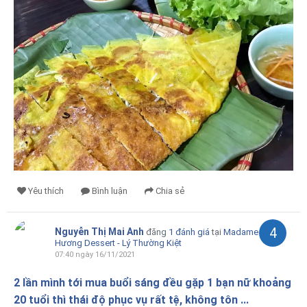
Yêu thích
Bình luận
Chia sẻ
4
Nguyễn Thị Mai Anh
đăng
1 đánh giá
tại
Madame
Hương Dessert - Lý Thường Kiệt
07:40 ngày 16/11/2021
2 lần mình tới mua buổi sáng đều gặp 1 bạn nữ khoảng
20 tuổi thì thái độ phục vụ rất tệ, không tôn ...