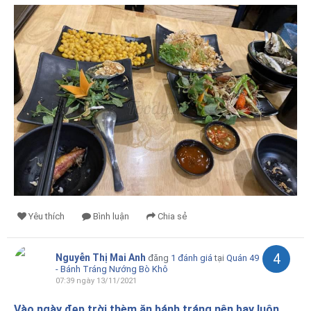
Yêu thích
Bình luận
Chia sẻ
4
Nguyễn Thị Mai Anh
đăng
1 đánh giá
tại
Quán 49
- Bánh Tráng Nướng Bò Khô
07:39 ngày 13/11/2021
Vào ngày đẹp trời thèm ăn bánh tráng nên bay luôn