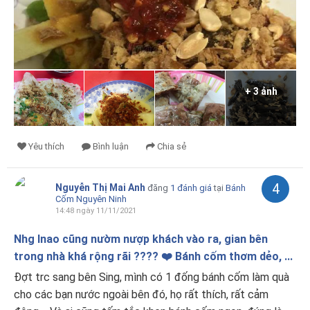
+ 3 ảnh
Yêu thích
Bình luận
Chia sẻ
4
Nguyễn Thị Mai Anh
đăng
1 đánh giá
tại
Bánh
Cốm Nguyên Ninh
14:48 ngày 11/11/2021
Nhg lnao cũng nườm nượp khách vào ra, gian bên
trong nhà khá rộng rãi ???? ❤️ Bánh cốm thơm dẻo, ...
Đợt trc sang bên Sing, mình có 1 đống bánh cốm làm quà
cho các bạn nước ngoài bên đó, họ rất thích, rất cảm