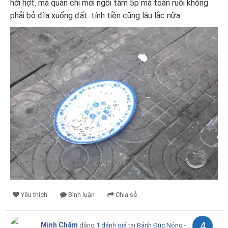
hời hợt. mà quán chi mới ngồi tầm 5p mà toàn ruồi không
phải bỏ đĩa xuống đất. tính tiền cũng lâu lắc nữa
Yêu thích
Bình luận
Chia sẻ
4
Minh Châm
đăng
1 đánh giá
tại
Bánh Đúc Nóng -