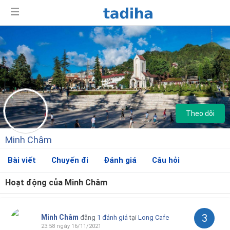
Theo dõi
Minh Châm
Bài viết
Chuyến đi
Đánh giá
Câu hỏi
Hoạt động của Minh Châm
Giới thiệu
3
Minh Châm
đăng
1 đánh giá
tại
Long Cafe
23:58 ngày 16/11/2021