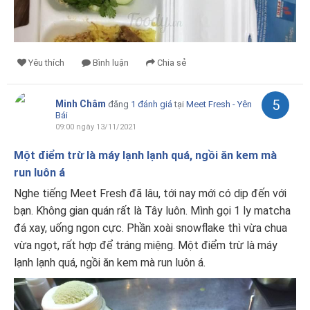
Yêu thích
Bình luận
Chia sẻ
5
Minh Châm
đăng
1 đánh giá
tại
Meet Fresh - Yên
Bái
09:00 ngày 13/11/2021
Một điểm trừ là máy lạnh lạnh quá, ngồi ăn kem mà
run luôn á
Nghe tiếng Meet Fresh đã lâu, tới nay mới có dịp đến với
bạn. Không gian quán rất là Tây luôn. Mình gọi 1 ly matcha
đá xay, uống ngon cực. Phần xoài snowflake thì vừa chua
vừa ngọt, rất hợp để tráng miệng. Một điểm trừ là máy
lạnh lạnh quá, ngồi ăn kem mà run luôn á.