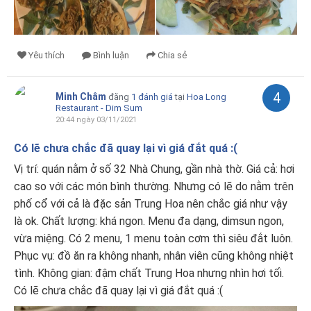
Yêu thích
Bình luận
Chia sẻ
4
Minh Châm
đăng
1 đánh giá
tại
Hoa Long
Restaurant - Dim Sum
20:44 ngày 03/11/2021
Có lẽ chưa chắc đã quay lại vì giá đắt quá :(
Vị trí: quán nằm ở số 32 Nhà Chung, gần nhà thờ. Giá cả: hơi
cao so với các món bình thường. Nhưng có lẽ do nằm trên
phố cổ với cả là đặc sản Trung Hoa nên chắc giá như vậy
là ok. Chất lượng: khá ngon. Menu đa dạng, dimsun ngon,
vừa miệng. Có 2 menu, 1 menu toàn cơm thì siêu đắt luôn.
Phục vụ: đồ ăn ra không nhanh, nhân viên cũng không nhiệt
tình. Không gian: đậm chất Trung Hoa nhưng nhìn hơi tối.
Có lẽ chưa chắc đã quay lại vì giá đắt quá :(