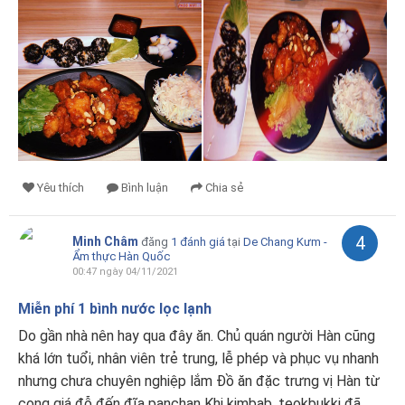
Yêu thích
Bình luận
Chia sẻ
4
Minh Châm
đăng
1 đánh giá
tại
De Chang Kưm -
Ẩm thực Hàn Quốc
00:47 ngày 04/11/2021
Miễn phí 1 bình nước lọc lạnh
Do gần nhà nên hay qua đây ăn. Chủ quán người Hàn cũng
khá lớn tuổi, nhân viên trẻ trung, lễ phép và phục vụ nhanh
nhưng chưa chuyên nghiệp lắm Đồ ăn đặc trưng vị Hàn từ
cọng giá đỗ đến đĩa panchan Khi kimbab, teokbukki đã