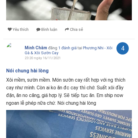
Yêu thích
Bình luận
Chia sẻ
4
Minh Châm
đăng
1 đánh giá
tại
Phương Nhi - Xôi
Gà & Xôi Sườn Cay
23:20 ngày 16/11/2021
Nói chung hài lòng
Xôi mềm, sườn mềm. Món sườn cay rất hợp với ng thích
cay như mình. Còn ai ko ăn đc cay thì chớ. Suất xôi đầy
đặn, ăn no căng, giá hợp lý. Sẽ tiếp tục ăn. Em ship now
ngoan lễ phép nữa chứ. Nói chung hài lòng