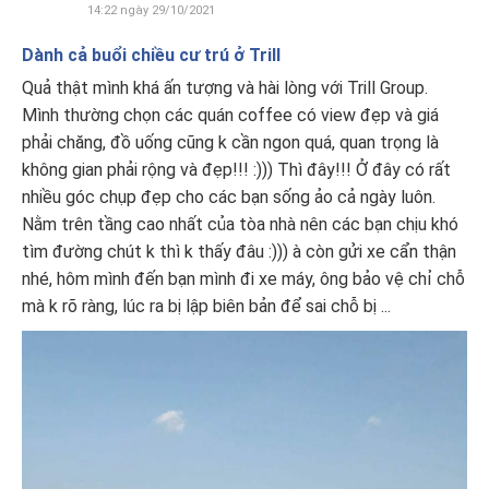
14:22 ngày 29/10/2021
Dành cả buổi chiều cư trú ở Trill
Quả thật mình khá ấn tượng và hài lòng với Trill Group.
Mình thường chọn các quán coffee có view đẹp và giá
phải chăng, đồ uống cũng k cần ngon quá, quan trọng là
không gian phải rộng và đẹp!!! :))) Thì đây!!! Ở đây có rất
nhiều góc chụp đẹp cho các bạn sống ảo cả ngày luôn.
Nằm trên tầng cao nhất của tòa nhà nên các bạn chịu khó
tìm đường chút k thì k thấy đâu :))) à còn gửi xe cẩn thận
nhé, hôm mình đến bạn mình đi xe máy, ông bảo vệ chỉ chỗ
mà k rõ ràng, lúc ra bị lập biên bản để sai chỗ bị ...