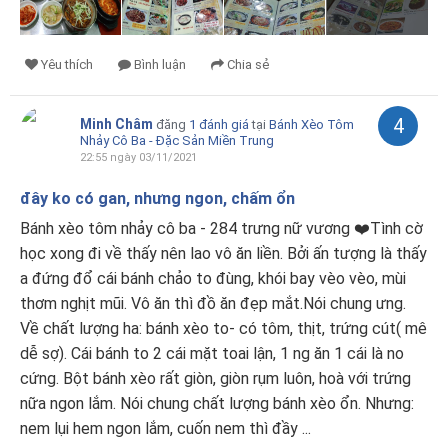
Yêu thích
Bình luận
Chia sẻ
4
Minh Châm
đăng
1 đánh giá
tại
Bánh Xèo Tôm
Nhảy Cô Ba - Đặc Sản Miền Trung
22:55 ngày 03/11/2021
đây ko có gan, nhưng ngon, chấm ổn
Bánh xèo tôm nhảy cô ba - 284 trưng nữ vương ❤️Tình cờ
học xong đi về thấy nên lao vô ăn liền. Bởi ấn tượng là thấy
a đứng đổ cái bánh chảo to đùng, khói bay vèo vèo, mùi
thơm nghịt mũi. Vô ăn thì đồ ăn đẹp mắt.Nói chung ưng.
Về chất lượng ha: bánh xèo to- có tôm, thịt, trứng cút( mê
dễ sợ). Cái bánh to 2 cái mặt toai lận, 1 ng ăn 1 cái là no
cứng. Bột bánh xèo rất giòn, giòn rụm luôn, hoà với trứng
nữa ngon lắm. Nói chung chất lượng bánh xèo ổn. Nhưng:
nem lụi hem ngon lắm, cuốn nem thì đầy ...