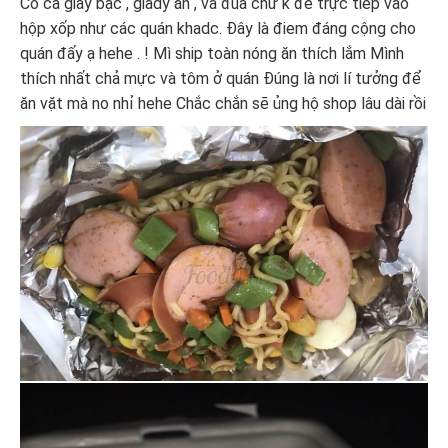
Có cả giấy bạc , giâdy ăn , và đũa chứ k để trực tiếp vào
hộp xốp như các quán khadc. Đây là điem đáng cộng cho
quán đấy ạ hehe . ! Mì ship toàn nóng ăn thích lắm Mình
thích nhất chả mực và tôm ở quán Đúng là nơi lí tưởng để
ăn vặt mà no nhỉ hehe Chắc chắn sẽ ủng hộ shop lâu dài rồi