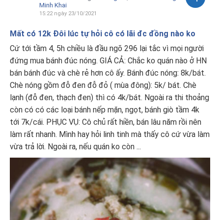
Minh Khai
15:22 ngày 23/10/2021
Mất có 12k Đôi lúc tự hỏi cô có lãi đc đồng nào ko
Cứ tới tầm 4, 5h chiều là đầu ngõ 296 lại tắc vì mọi người
đứng mua bánh đúc nóng. GIÁ CẢ: Chắc ko quán nào ở HN
bán bánh đúc và chè rẻ hơn cô ấy. Bánh đúc nóng: 8k/bát.
Chè nóng gồm đỗ đen đỗ đỏ ( mùa đông): 5k/ bát. Chè
lạnh (đỗ đen, thạch đen) thì có 4k/bát. Ngoài ra thi thoảng
còn có có các loại bánh nếp mặn, ngọt, bánh giò tầm 4k
tới 7k/cái. PHỤC VỤ: Cô chủ rất hiền, bán lâu năm rồi nên
làm rất nhanh. Mình hay hỏi linh tinh mà thấy cô cứ vừa làm
vừa trả lời. Ngoài ra, nếu quán ko còn ...