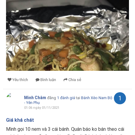
Yêu thích
Bình luận
Chia sẻ
1
Minh Châm
đăng
1 đánh giá
tại
Bánh Xèo Nam Bộ
- Yên Phụ
01:06 ngày 01/11/2021
Giá khá chát
Mình gọi 10 nem và 3 cái bánh. Quán báo ko bán theo cái