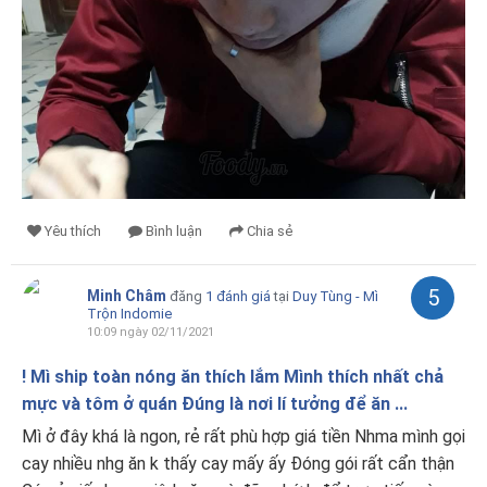
Yêu thích
Bình luận
Chia sẻ
5
Minh Châm
đăng
1 đánh giá
tại
Duy Tùng - Mì
Trộn Indomie
10:09 ngày 02/11/2021
! Mì ship toàn nóng ăn thích lắm Mình thích nhất chả
mực và tôm ở quán Đúng là nơi lí tưởng để ăn ...
Mì ở đây khá là ngon, rẻ rất phù hợp giá tiền Nhma mình gọi
cay nhiều nhg ăn k thấy cay mấy ấy Đóng gói rất cẩn thận