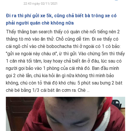
22:43 ngày 02/11/2021
Đi ra thì phí gửi xe 5k, cũng chả biết bà trông xe có
phải người quán chè không nữa
Thấy thằng bạn search thấy có quán chè nổi tiếng nên 2
thằng tò mò vào ăn thử. Chỗ cũng dễ tìm. Đi xe thấy có
cái ngõ chỉ vào chè bobochacha thì ở ngoài có 1 cô bảo:
"gửi xe ngoài này cháu ơi", ừ thì gửi. Vào chừng 5m thì thấy
1 căn nhà tối tăm, loay hoay chả biết ăn ở đâu, lúc sau có
người gọi bảo vào 1 phòng của cái nhà đó. Ban đầu mình
gọi 2 chè lẫn, chú kia hỏi ăn gì nữa không thì mình bảo
không, chú còn tỏ thái độ khó chịu. 5 phút sau bưng 2 bát
chè bé bằng 1/3 cái bát ăn cơm ra. Chè ...