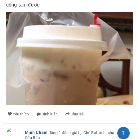
uống tạm được
Yêu thích
Bình luận
Chia sẻ
1
Minh Châm
đăng
1 đánh giá
tại
Chè Bobochacha -
Cửa Bắc