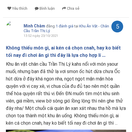
Yêu thích
Bình luận
Chia sẻ
5
Minh Châm
đăng
1 đánh giá
tại
Khu Ăn Vặt - Chân
Cầu Trần Thị Lý
13:52 ngày 23/10/2021
Không thiếu món gì, ai kén cá chọn cnah, hay ko biết
tối nay đi chơi ăn gì thì đây là lựa chọ hợp lí ...
Khu ăn vặt chân cầu Trần Thị Lý kahs nổi với món yaour
muối, nhưng bạn đã thử lạ vơi smon ốc hút dừa chưa Ốc
hút dừa ở đây khá ngon nha, ngọt ngọt mặn mặn hòa
quyện với vị cay xè, vị chua của đu đủ tạo nên một quần
thể hòa quyện rất thú vị Đến ĐN muốn tìm một khu sinh
viên, giá mềm, view bờ sông gió lồng lộng thì nên ghe thử
đây nha/ Một chuỗi cái quán ăn xan xát nhau tha hồ mà lựa
chọn tọa thành một khu ăn uống. Không thiếu món gì, ai
kén cá chọn cnah, hay ko biết tối nay đi chơi ăn gì thì ...