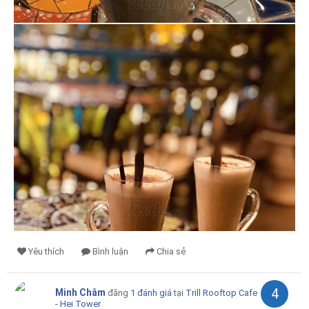
Yêu thích
Bình luận
Chia sẻ
4
Minh Châm
đăng
1 đánh giá
tại
Trill Rooftop Cafe
- Hei Tower