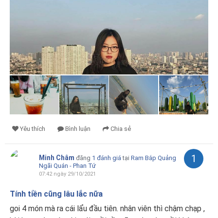
Yêu thích
Bình luận
Chia sẻ
1
Minh Châm
đăng
1 đánh giá
tại
Ram Bắp Quảng
Ngãi Quán - Phan Tứ
07:42 ngày 29/10/2021
Tính tiền cũng lâu lắc nữa
goi 4 món mà ra cái lẩu đầu tiên. nhân viên thì chậm chạp ,