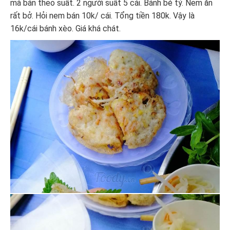
mà bán theo suất. 2 người suất 5 cái. Bánh bé tý. Nem ăn
rất bở. Hỏi nem bán 10k/ cái. Tổng tiền 180k. Vậy là
16k/cái bánh xèo. Giá khá chát.