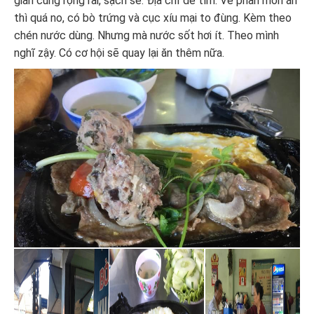
gian cũng rộng rãi, sạch sẽ. Địa chỉ dễ tìm. Về phần món ăn
thì quá no, có bò trứng và cục xíu mại to đùng. Kèm theo
chén nước dùng. Nhưng mà nước sốt hơi ít. Theo mình
nghĩ zậy. Có cơ hội sẽ quay lại ăn thêm nữa.