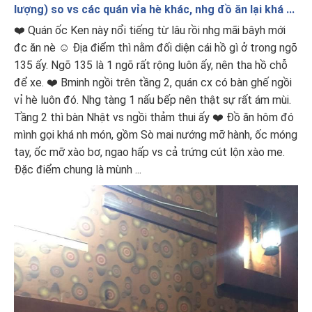
lượng) so vs các quán vỉa hè khác, nhg đồ ăn lại khá ...
❤️ Quán ốc Ken này nổi tiếng từ lâu rồi nhg mãi bâyh mới
đc ăn nè ☺️ Địa điểm thì nằm đối diện cái hồ gì ở trong ngõ
135 ấy. Ngõ 135 là 1 ngõ rất rộng luôn ấy, nên tha hồ chỗ
để xe. ❤️ Bminh ngồi trên tầng 2, quán cx có bàn ghế ngồi
vỉ hè luôn đó. Nhg tàng 1 nấu bếp nên thật sự rất ám mùi.
Tầng 2 thì bàn Nhật vs ngồi thảm thui ấy ❤️ Đồ ăn hôm đó
mình gọi khá nh món, gồm Sò mai nướng mỡ hành, ốc móng
tay, ốc mỡ xào bơ, ngao hấp vs cả trứng cút lộn xào me.
Đặc điểm chung là mùnh ...