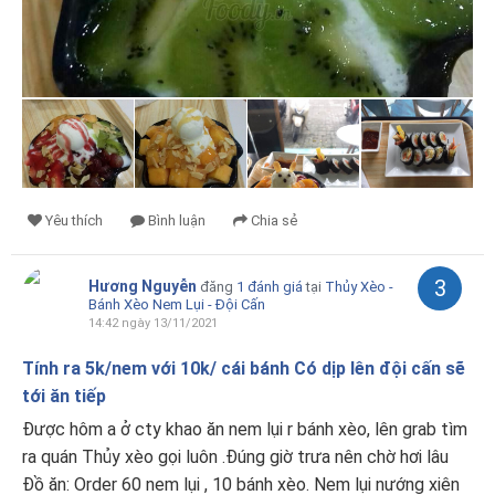
Yêu thích
Bình luận
Chia sẻ
3
Hương Nguyễn
đăng
1 đánh giá
tại
Thủy Xèo -
Bánh Xèo Nem Lụi - Đội Cấn
14:42 ngày 13/11/2021
Tính ra 5k/nem với 10k/ cái bánh Có dịp lên đội cấn sẽ
tới ăn tiếp
Được hôm a ở cty khao ăn nem lụi r bánh xèo, lên grab tìm
ra quán Thủy xèo gọi luôn .Đúng giờ trưa nên chờ hơi lâu
Đồ ăn: Order 60 nem lụi , 10 bánh xèo. Nem lụi nướng xiên