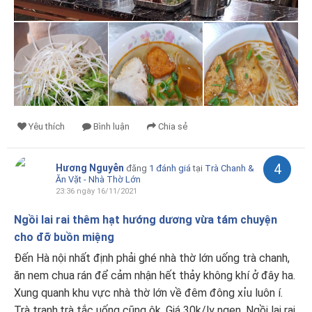
Yêu thích
Bình luận
Chia sẻ
4
Hương Nguyễn
đăng
1 đánh giá
tại
Trà Chanh &
Ăn Vặt - Nhà Thờ Lớn
23:36 ngày 16/11/2021
Ngồi lai rai thêm hạt hướng dương vừa tám chuyện
cho đỡ buồn miệng
Đến Hà nội nhất định phải ghé nhà thờ lớn uống trà chanh,
ăn nem chua rán để cảm nhận hết thảy không khí ở đây ha.
Xung quanh khu vực nhà thờ lớn về đêm đông xỉu luôn í.
Trà tranh,trà tắc uống cũng ôk. Giá 30k/ly ngen. Ngồi lai rai