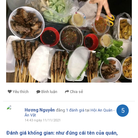
Yêu thích
Bình luận
Chia sẻ
5
Hương Nguyễn
đăng
1 đánh giá
tại
Hội An Quán -
Ăn Vặt
14:43 ngày 11/11/2021
Đánh giá khống gian: như đúng cái tên của quán,