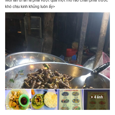
Mỗi lần đi ăn là phải vượt qua một mớ rào chắn phía trước
khó chịu kinh khủng luôn ấy>
+ 4 ảnh