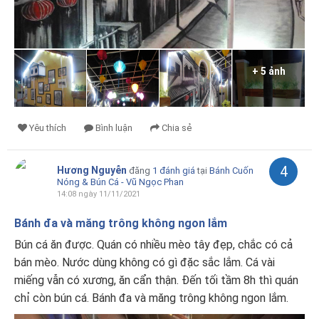
+ 5 ảnh
Yêu thích
Bình luận
Chia sẻ
4
Hương Nguyễn
đăng
1 đánh giá
tại
Bánh Cuốn
Nóng & Bún Cá - Vũ Ngọc Phan
14:08 ngày 11/11/2021
Bánh đa và măng trông không ngon lắm
Bún cá ăn được. Quán có nhiều mèo tây đẹp, chắc có cả
bán mèo. Nước dùng không có gì đặc sắc lắm. Cá vài
miếng vẫn có xương, ăn cẩn thận. Đến tối tầm 8h thì quán
chỉ còn bún cá. Bánh đa và măng trông không ngon lắm.