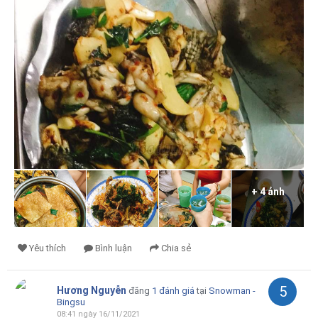
+ 4 ảnh
Yêu thích
Bình luận
Chia sẻ
5
Hương Nguyễn
đăng
1 đánh giá
tại
Snowman -
Bingsu
08:41 ngày 16/11/2021