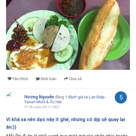
Yêu thích
Bình luận
Chia sẻ
5
Hương Nguyễn
đăng
1 đánh giá
tại
Lan Điệp -
Yaourt Muối & Ốc Hút
07:28 ngày 04/11/2021
Vì khá xa nên dạo này ít ghé, nhưng có dịp sẽ quay lại
ăn:))