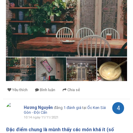
Yêu thích
Bình luận
Chia sẻ
4
Hương Nguyễn
đăng
1 đánh giá
tại
Ốc Ken Sài
Gòn - Đội Cấn
10:14 ngày 11/11/2021
Đặc điểm chung là mùnh thấy các món khá ít (số