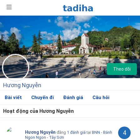
Theo dõi
Hương Nguyễn
Bài viết
Chuyến đi
Đánh giá
Câu hỏi
Hoạt động của Hương Nguyễn
Giới thiệu
4
Hương Nguyễn
đăng
1 đánh giá
tại
BNN - Bánh
Ngon Ngon - Tây Sơn