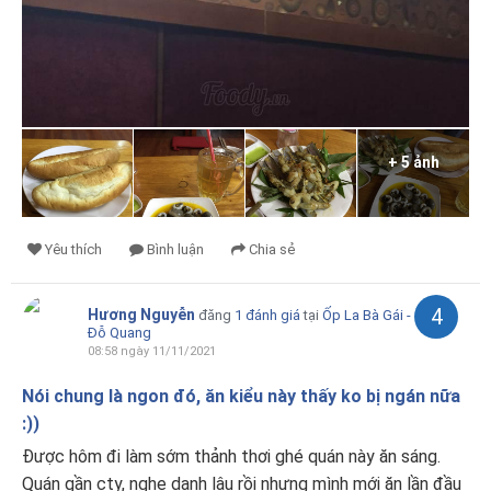
+ 5 ảnh
Yêu thích
Bình luận
Chia sẻ
4
Hương Nguyễn
đăng
1 đánh giá
tại
Ốp La Bà Gái -
Đỗ Quang
08:58 ngày 11/11/2021
Nói chung là ngon đó, ăn kiểu này thấy ko bị ngán nữa
:))
Được hôm đi làm sớm thảnh thơi ghé quán này ăn sáng.
Quán gần cty, nghe danh lâu rồi nhưng mình mới ăn lần đầu