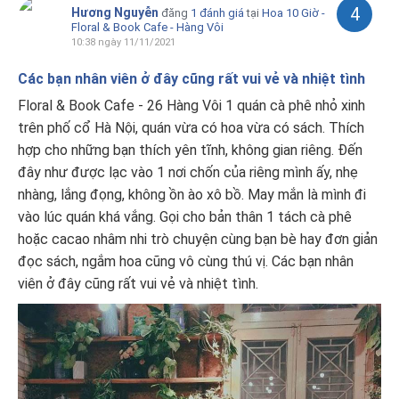
4
Hương Nguyễn
đăng
1 đánh giá
tại
Hoa 10 Giờ -
Floral & Book Cafe - Hàng Vôi
10:38 ngày 11/11/2021
Các bạn nhân viên ở đây cũng rất vui vẻ và nhiệt tình
Floral & Book Cafe - 26 Hàng Vôi 1 quán cà phê nhỏ xinh
trên phố cổ Hà Nội, quán vừa có hoa vừa có sách. Thích
hợp cho những bạn thích yên tĩnh, không gian riêng. Đến
đây như được lạc vào 1 nơi chốn của riêng mình ấy, nhẹ
nhàng, lắng đọng, không ồn ào xô bồ. May mắn là mình đi
vào lúc quán khá vắng. Gọi cho bản thân 1 tách cà phê
hoặc cacao nhâm nhi trò chuyện cùng bạn bè hay đơn giản
đọc sách, ngắm hoa cũng vô cùng thú vị. Các bạn nhân
viên ở đây cũng rất vui vẻ và nhiệt tình.