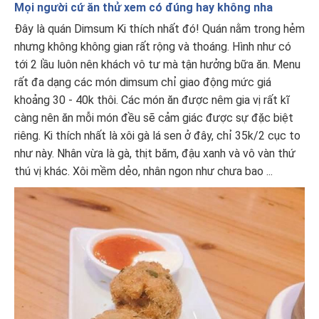
Mọi người cứ ăn thử xem có đúng hay không nha
Đây là quán Dimsum Ki thích nhất đó! Quán nằm trong hẻm
nhưng không không gian rất rộng và thoáng. Hình như có
tới 2 lầu luôn nên khách vô tư mà tận hưởng bữa ăn. Menu
rất đa dạng các món dimsum chỉ giao động mức giá
khoảng 30 - 40k thôi. Các món ăn được nêm gia vị rất kĩ
càng nên ăn mỗi món đều sẽ cảm giác được sự đặc biệt
riêng. Ki thích nhất là xôi gà lá sen ở đây, chỉ 35k/2 cục to
như này. Nhân vừa là gà, thịt băm, đậu xanh và vô vàn thứ
thú vị khác. Xôi mềm dẻo, nhân ngon như chưa bao ...