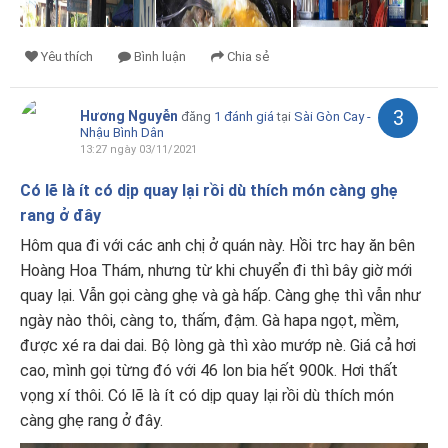
Yêu thích
Bình luận
Chia sẻ
3
Hương Nguyễn
đăng
1 đánh giá
tại
Sài Gòn Cay -
Nhậu Bình Dân
13:27 ngày 03/11/2021
Có lẽ là ít có dịp quay lại rồi dù thích món càng ghẹ
rang ở đây
Hôm qua đi với các anh chị ở quán này. Hồi trc hay ăn bên
Hoàng Hoa Thám, nhưng từ khi chuyển đi thì bây giờ mới
quay lại. Vẫn gọi càng ghẹ và gà hấp. Càng ghẹ thì vẫn như
ngày nào thôi, càng to, thấm, đậm. Gà hapa ngọt, mềm,
được xé ra dai dai. Bộ lòng gà thì xào mướp nè. Giá cả hơi
cao, mình gọi từng đó với 46 lon bia hết 900k. Hơi thất
vọng xí thôi. Có lẽ là ít có dịp quay lại rồi dù thích món
càng ghẹ rang ở đây.