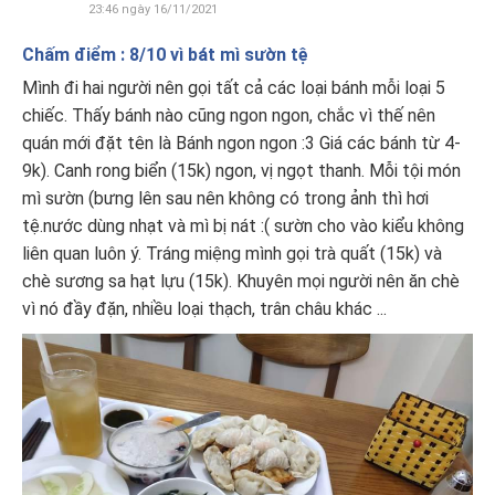
23:46 ngày 16/11/2021
Chấm điểm : 8/10 vì bát mì sườn tệ
Mình đi hai người nên gọi tất cả các loại bánh mỗi loại 5
chiếc. Thấy bánh nào cũng ngon ngon, chắc vì thế nên
quán mới đặt tên là Bánh ngon ngon :3 Giá các bánh từ 4-
9k). Canh rong biển (15k) ngon, vị ngọt thanh. Mỗi tội món
mì sườn (bưng lên sau nên không có trong ảnh thì hơi
tệ.nước dùng nhạt và mì bị nát :( sườn cho vào kiểu không
liên quan luôn ý. Tráng miệng mình gọi trà quất (15k) và
chè sương sa hạt lựu (15k). Khuyên mọi người nên ăn chè
vì nó đầy đặn, nhiều loại thạch, trân châu khác ...