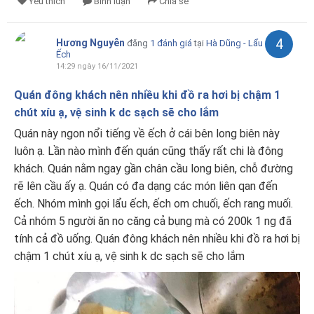
Yêu thích
Bình luận
Chia sẻ
4
Hương Nguyễn
đăng
1 đánh giá
tại
Hà Dũng - Lẩu
Ếch
14:29 ngày 16/11/2021
Quán đông khách nên nhiều khi đồ ra hơi bị chậm 1
chút xíu ạ, vệ sinh k dc sạch sẽ cho lắm
Quán này ngon nổi tiếng về ếch ở cái bên long biên này
luôn ạ. Lần nào mình đến quán cũng thấy rất chi là đông
khách. Quán nằm ngay gần chân cầu long biên, chỗ đường
rẽ lên cầu ấy ạ. Quán có đa dạng các món liên qan đến
ếch. Nhóm mình gọi lẩu ếch, ếch om chuối, ếch rang muối.
Cả nhóm 5 người ăn no căng cả bụng mà có 200k 1 ng đã
tính cả đồ uống. Quán đông khách nên nhiều khi đồ ra hơi bị
chậm 1 chút xíu ạ, vệ sinh k dc sạch sẽ cho lắm