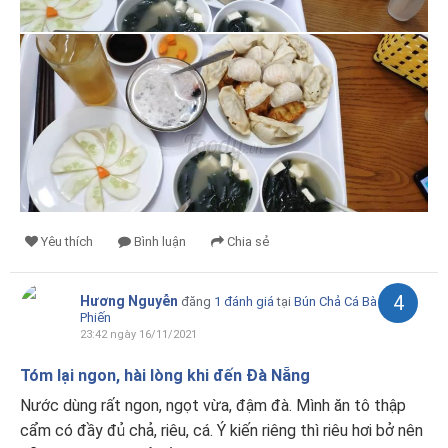
Yêu thích
Bình luận
Chia sẻ
4
Hương Nguyễn
đăng
1 đánh giá
tại
Bún Chả Cá Bà
Phiến
23:42 ngày 16/11/2021
Tóm lại ngon, hài lòng khi đến Đà Nẵng
Nước dùng rất ngon, ngọt vừa, đậm đà. Mình ăn tô thập
cẩm có đầy đủ chả, riêu, cá. Ý kiến riêng thì riêu hơi bở nên