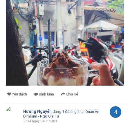
Yêu thích
Bình luận
Chia sẻ
4
Hương Nguyễn
đăng
1 đánh giá
tại
Quán Ăn
Dimsum - Ngô Gia Tự
17:44 ngày 03/11/2021