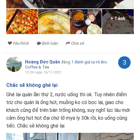
+ 1 ảnh
Yêu thích
Bình luận
Chia sẻ
3
Hoàng Đức Quân
đăng
1 đánh giá
tại
Hi Bro
Coffee & Tea
13:24 ngày 16/11/2021
Chắc sẽ không ghé lại
Ghé lại quán lần thứ 2, nước uống thì ok. Tuy nhiên điểm
trừ cho quán là ống hút, muỗng ko có bọc lại, giao cho
khách cũng để trên bàn trống không, suy nghĩ lúc lâu mới
cắm ống hút hút đại chứ lỡ mya ly 30k rồi, ko uống cũng
tiếc. Chắc sẽ không ghé lại.