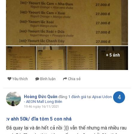
+ 5 ảnh
Yêu thích
Bình luận
Chia sẻ
4
Hoàng Đức Quân
đăng
1 đánh giá
tại
Ajisai Udon
- AEON Mall Long Biên
19:46 ngày 16/11/2021
:v ahh 50k/ đĩa tôm 5 con nhá
Đã quay lại và ăn hết cả nồi :))) vẫn thế nhưng mà nhiều rau