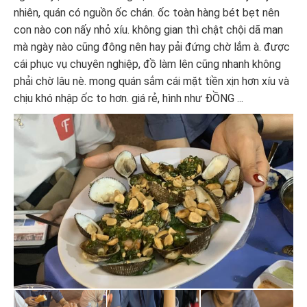
nhiên, quán có nguồn ốc chán. ốc toàn hàng bét bẹt nên
con nào con nấy nhỏ xíu. không gian thì chật chội dã man
mà ngày nào cũng đông nên hay pải đứng chờ lắm à. được
cái phục vụ chuyên nghiệp, đồ làm lên cũng nhanh không
phải chờ lâu nè. mong quán sắm cái mặt tiền xịn hơn xíu và
chịu khó nhập ốc to hơn. giá rẻ, hình như ĐỒNG ...