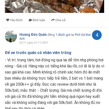
Yêu thích
Bình luận
Chia sẻ
4
Hoàng Đức Quân
đăng
1 đánh giá
tại
Phở Gà Mai
Anh
02:11 ngày 01/11/2021
Để xe trước quán có nhân viên trông
- Vị trí: trung tâm, hơi đông ng qua lại dễ tìm nhg phòng hơi
nóng - Giá cả: Hàng này có tiếng khá lâu rồi, có lẽ là lý do vì
sao giá khá cao. Mình không rõ chính xác hôm đó ăn mất
bao nhiêu do không trực tiếp trả tiền, 2 bát vs 1 bát mang
về giá 200k++ gì đấy. Đọc các review dưới hình như là
50k/bát, mắc thật. - Chất lượng: Giá mà chất lượng đi đôi
với giá cả thì đã không phí tiền. không quá ngon hay xuất
sắc và không xứng đáng với giá 50k/bát. Ăn không đủ no
thế này thì thôi cá nhân ...