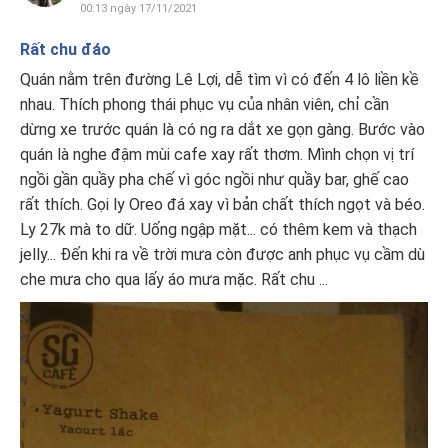
00:13 ngày 17/11/2021
Rất chu đáo
Quán nằm trên đường Lê Lợi, dễ tìm vì có đến 4 lô liền kề
nhau. Thích phong thái phục vụ của nhân viên, chỉ cần
dừng xe trước quán là có ng ra dắt xe gọn gàng. Bước vào
quán là nghe đậm mùi cafe xay rất thơm. Mình chọn vị trí
ngồi gần quầy pha chế vì góc ngồi như quầy bar, ghế cao
rất thích. Gọi ly Oreo đá xay vì bản chất thích ngọt và béo.
Ly 27k mà to dữ. Uống ngập mặt... có thêm kem và thạch
jelly... Đến khi ra về trời mưa còn được anh phục vụ cầm dù
che mưa cho qua lấy áo mưa mặc. Rất chu ...