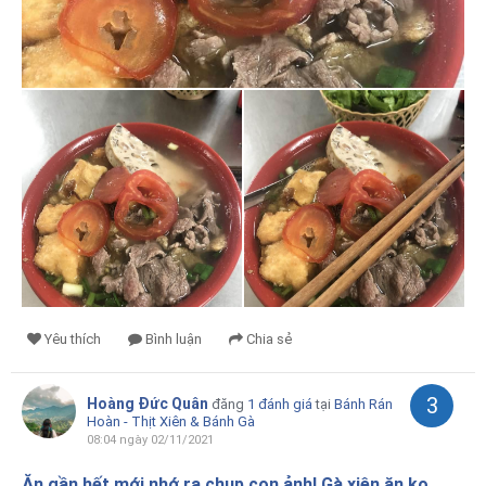
Yêu thích
Bình luận
Chia sẻ
3
Hoàng Đức Quân
đăng
1 đánh giá
tại
Bánh Rán
Hoàn - Thịt Xiên & Bánh Gà
08:04 ngày 02/11/2021
Ăn gần hết mới nhớ ra chụp con ảnh! Gà xiên ăn ko