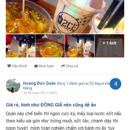
+ 1 ảnh
Yêu thích
Bình luận
Chia sẻ
4
Hoàng Đức Quân
đăng
1 đánh giá
tại
Ốc Ngon Đà
Nẵng
20:28 ngày 03/11/2021
Giá rẻ, hình như ĐỒNG GIÁ nên cũng dễ ăn
Quán này chế biến thì ngon cực kỳ, mấy loại nước sốt nấu
theo kiểu sài gòn như trứng muối, sốt tắc, chanh dây thì
ngon tuyệt. mình toàn nghiện chấm với bánh mì ấy. tuy