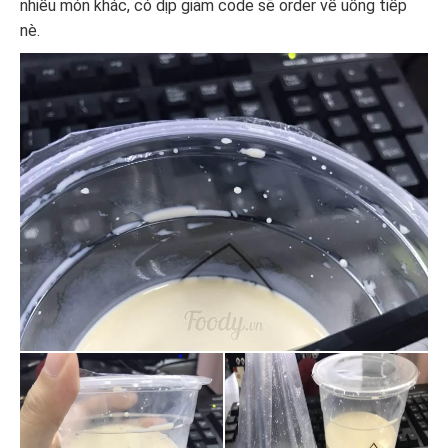
nhiều món khác, có dịp giảm code sẽ order về uống tiếp
nè.