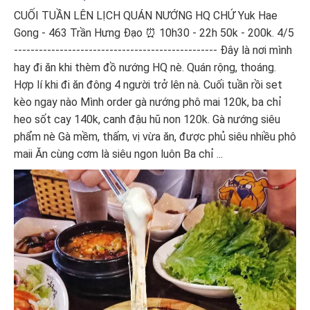
CUỐI TUẦN LÊN LỊCH QUÁN NƯỚNG HQ CHỨ Yuk Hae
Gong - 463 Trần Hưng Đạo ⏰ 10h30 - 22h 50k - 200k. 4/5
------------------------------------------------- Đây là nơi mình
hay đi ăn khi thèm đồ nướng HQ nè. Quán rộng, thoáng.
Hợp lí khi đi ăn đông 4 người trở lên nà. Cuối tuần rồi set
kèo ngay nào Mình order gà nướng phô mai 120k, ba chỉ
heo sốt cay 140k, canh đậu hũ non 120k. Gà nướng siêu
phẩm nè Gà mềm, thấm, vị vừa ăn, được phủ siêu nhiều phô
maii Ăn cùng cơm là siêu ngon luôn Ba chỉ ...