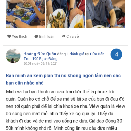
Yêu thích
Bình luận
Chia sẻ
4
Hoàng Đức Quân
đăng
1 đánh giá
tại
Dừa Bến
Tre - 190 Bạch Đằng
20:01 ngày 03/11/2021
Bạn mình ăn kem plan thì ns không ngon lắm nên các
bạn cân nhắc nhé
Mình và tụi bạn thích rau câu trái dừa thế là phi xe tới
quán. Quán ko có chỗ để xe mà sẽ lái xe của bạn đi đau đó
nen tới quán phải để lại chìa khoá xe nha. Viêw quán là view
bờ sông nên mát mẻ, nhìn thấy xe cộ qua lại. Thấy du
khách đi dạo và dc mời vào uống nc dừa. Giá dao động 30-
50k mình không nhớ rõ. Mình cũng ăn rau câu dừa nhiều