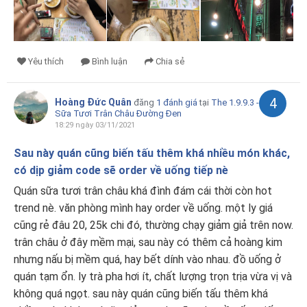
Yêu thích
Bình luận
Chia sẻ
4
Hoàng Đức Quân
đăng
1 đánh giá
tại
The 1.9.9.3 -
Sữa Tươi Trân Châu Đường Đen
18:29 ngày 03/11/2021
Sau này quán cũng biến tấu thêm khá nhiều món khác,
có dịp giảm code sẽ order về uống tiếp nè
Quán sữa tươi trân châu khá đình đám cái thời còn hot
trend nè. văn phòng mình hay order về uống. một ly giá
cũng rẻ đâu 20, 25k chi đó, thường chạy giảm giả trên now.
trân châu ở đây mềm mại, sau này có thêm cả hoàng kim
nhưng nấu bị mềm quá, hay bết dính vào nhau. đồ uống ở
quán tạm ổn. ly trà pha hơi ít, chất lượng trọn trịa vừa vị và
không quá ngọt. sau này quán cũng biến tấu thêm khá