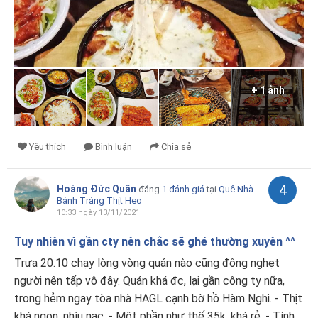
+ 1 ảnh
Yêu thích
Bình luận
Chia sẻ
4
Hoàng Đức Quân
đăng
1 đánh giá
tại
Quê Nhà -
Bánh Tráng Thịt Heo
10:33 ngày 13/11/2021
Tuy nhiên vì gần cty nên chắc sẽ ghé thường xuyên ^^
Trưa 20.10 chạy lòng vòng quán nào cũng đông nghẹt
người nên tấp vô đây. Quán khá đc, lại gần công ty nữa,
trong hẻm ngay tòa nhà HAGL cạnh bờ hồ Hàm Nghi. - Thịt
khá ngon, nhìu nạc. - Một phần như thế 35k, khá rẻ. - Tính