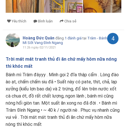
Yêu thích
Bình luận
Chia sẻ
4
Hoàng Đức Quân
đăng
1 đánh giá
tại
Trâm - Bánh
Mì Sốt Vang Đình Ngang
11:26 ngày 02/11/2021
Trời mát mát tranh thủ đi ăn chứ mấy hôm nữa nóng
thì khóc mất
Bánh mì Trâm đâyyy . Mình gọi 2 đĩa thập cẩm . Lòng đào
ào ạt, chấm chấm siu đã • Suất này có pate, thịt, chả, lạp
xưởng (kiểu lợn bao da) và 2 trứng, đổ lên trên nước xốt
cà chua ớt, đồ rất chất lượng, ngon lành ; bánh mì cũng
nóng hổi giòn tan. Một suất ăn xong no đã đời . • Bánh mì
Trâm Đình Ngang • ~ 40 k / người nè . Phục vụ nhanh cũng
vui vẻ . Trời mát mát tranh thủ đi ăn chứ mấy hôm nữa
nóng thì khóc mất