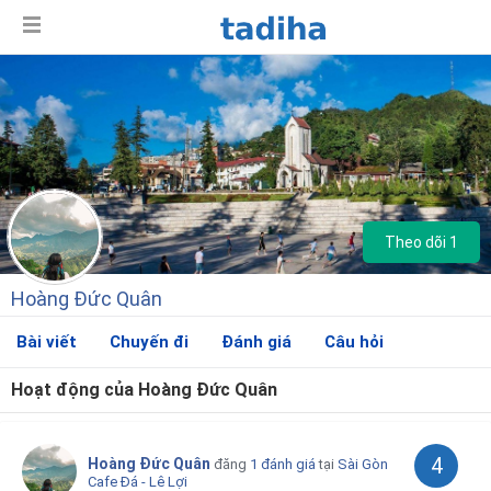
Theo dõi 1
Hoàng Đức Quân
Bài viết
Chuyến đi
Đánh giá
Câu hỏi
Hoạt động của Hoàng Đức Quân
Giới thiệu
4
Hoàng Đức Quân
đăng
1 đánh giá
tại
Sài Gòn
Cafe Đá - Lê Lợi