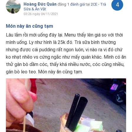
4
Hoàng Đức Quân
đăng
1 đánh giá
tại
2CE - Trà
Sữa & Ăn Vặt
03:26 ngày 04/11/2021
Món này ăn cũng tạm
Lâu lắm rồi mới uống đây lại. Menu thấy lên giá so với thời
mình uống. Ly như hình là 25k đó. Trà sữa bình thường
nhưng được cái pudding rất ngon luôn, vị nào ra vị đó chứ
ko nhạt nhẽo vs cứng ngắc như mấy quán khác. Mình có ăn
thử gân bò dầm cóc, thấy khá nhiều nước, cóc cũng nhiều,
gân bò leo teo. Món này ăn cũng tạm.