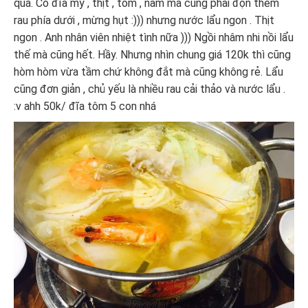
quá. Có đĩa mỳ , thịt , tôm , nấm mà cũng phải độn thêm
rau phía dưới , mừng hụt :))) nhưng nước lẩu ngon . Thịt
ngon . Anh nhân viên nhiệt tình nữa ))) Ngồi nhâm nhi nồi lẩu
thế mà cũng hết. Hầy. Nhưng nhìn chung giá 120k thì cũng
hòm hòm vừa tầm chứ không đắt mà cũng không rẻ. Lẩu
cũng đơn giản , chủ yếu là nhiều rau cải thảo và nước lẩu .
:v ahh 50k/ đĩa tôm 5 con nhá