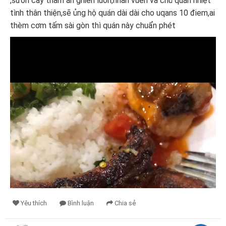
,sườn cây thấm ăn ghiền luôn,nhân vuên và chủ quán nhiệt
tình thân thiện,sẽ ủng hộ quán dài dài cho uqans 10 điem,ai
thèm cơm tấm sài gòn thì quán này chuẩn phét
Yêu thích
Bình luận
Chia sẻ