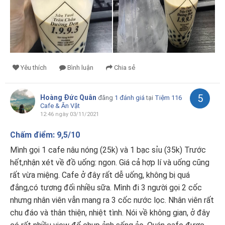
Yêu thích
Bình luận
Chia sẻ
5
Hoàng Đức Quân
đăng
1 đánh giá
tại
Tiệm 116
Cafe & Ăn Vặt
12:46 ngày 03/11/2021
Chấm điểm: 9,5/10
Mình gọi 1 cafe nâu nóng (25k) và 1 bạc sỉu (35k) Trước
hết,nhận xét về đồ uống: ngon. Giá cả hợp lí và uống cũng
rất vừa miệng. Cafe ở đây rất dễ uống, không bị quá
đắng,có tương đối nhiều sữa. Mình đi 3 người gọi 2 cốc
nhưng nhân viên vẫn mang ra 3 cốc nước lọc. Nhân viên rất
chu đáo và thân thiện, nhiệt tình. Nói về không gian, ở đây