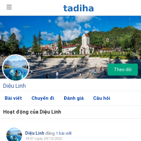
Theo dõi
Diệu Linh
Bài viết
Chuyến đi
Đánh giá
Câu hỏi
Hoạt động của Diệu Linh
Giới thiệu
Diệu Linh
đăng
1 bài viết
18:07 ngày 29/12/2022