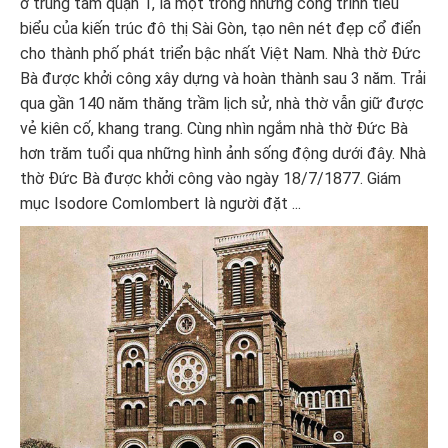
ở trung tâm quận 1, là một trong những công trình tiêu
biểu của kiến trúc đô thị Sài Gòn, tạo nên nét đẹp cổ điển
cho thành phố phát triển bậc nhất Việt Nam. Nhà thờ Đức
Bà được khởi công xây dựng và hoàn thành sau 3 năm. Trải
qua gần 140 năm thăng trầm lịch sử, nhà thờ vẫn giữ được
vẻ kiên cố, khang trang. Cùng nhìn ngắm nhà thờ Đức Bà
hơn trăm tuổi qua những hình ảnh sống động dưới đây. Nhà
thờ Đức Bà được khởi công vào ngày 18/7/1877. Giám
mục Isodore Comlombert là người đặt ...