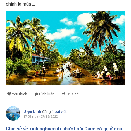
chính là mùa ...
Yêu thích
Bình luận
Chia sẻ
Diệu Linh
đăng
1 bài viết
17:39 ngày 27/12/2022
Chia sẻ về kinh nghiệm đi phượt núi Cấm: có gì, ở đâu