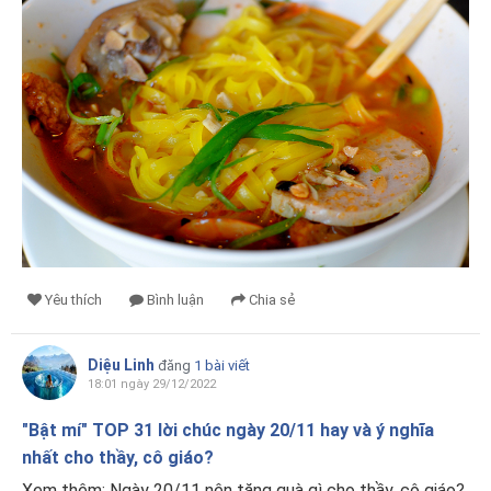
Yêu thích
Bình luận
Chia sẻ
Diệu Linh
đăng
1 bài viết
18:01 ngày 29/12/2022
"Bật mí" TOP 31 lời chúc ngày 20/11 hay và ý nghĩa
nhất cho thầy, cô giáo?
Xem thêm: Ngày 20/11 nên tặng quà gì cho thầy, cô giáo?