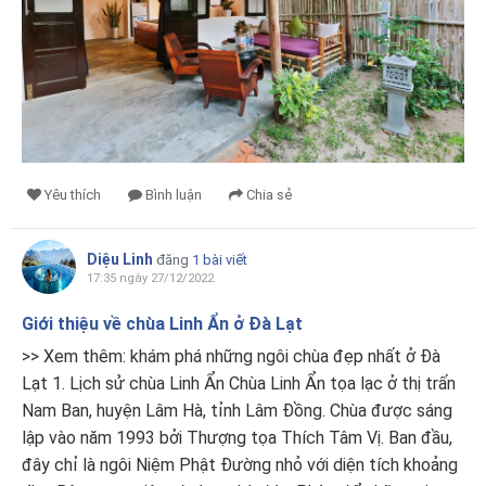
Yêu thích
Bình luận
Chia sẻ
Diệu Linh
đăng
1 bài viết
17:35 ngày 27/12/2022
Giới thiệu về chùa Linh Ẩn ở Đà Lạt
>> Xem thêm: khám phá những ngôi chùa đẹp nhất ở Đà
Lạt 1. Lịch sử chùa Linh Ẩn Chùa Linh Ẩn tọa lạc ở thị trấn
Nam Ban, huyện Lâm Hà, tỉnh Lâm Đồng. Chùa được sáng
lập vào năm 1993 bởi Thượng tọa Thích Tâm Vị. Ban đầu,
đây chỉ là ngôi Niệm Phật Đường nhỏ với diện tích khoảng