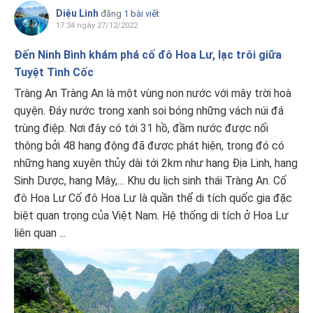
Diệu Linh
đăng
1 bài viết
17:34 ngày 27/12/2022
Đến Ninh Bình khám phá cố đô Hoa Lư, lạc trôi giữa
Tuyệt Tình Cốc
Tràng An Tràng An là một vùng non nước với mây trời hoà
quyện. Đáy nước trong xanh soi bóng những vách núi đá
trùng điệp. Nơi đây có tới 31 hồ, đầm nước được nối
thông bởi 48 hang động đã được phát hiện, trong đó có
những hang xuyên thủy dài tới 2km như hang Địa Linh, hang
Sinh Dược, hang Mây,… Khu du lịch sinh thái Tràng An. Cố
đô Hoa Lư Cố đô Hoa Lư là quần thể di tích quốc gia đặc
biệt quan trọng của Việt Nam. Hệ thống di tích ở Hoa Lư
liên quan ...