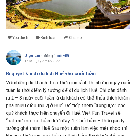
Yêu thích
Bình luận
Chia sẻ
Diệu Linh
đăng
1 bài viết
17:38 ngày 27/12/2022
​Bí quyết khi đi du lịch Huế vào cuối tuần
Với những du khách ít có thời gian rảnh thì những ngày cuối
tuần là thời điểm lý tưởng để đi du lịch Huế. Chỉ cần dành
ra 2 – 3 ngày cuối tuần là du khách có thể thỏa thích khám
phá nhiều điều thú vị ở Huế. Để tiếp thêm “động lực” cho
quý khách thực hiện chuyến đi Huế, Viet Fun Travel sẽ
“bật mí” một số tuần dưới đây. 1. Cuối tuần – thời gian lý
tưởng ghé thăm Huế Sau một tuần làm việc mệt nhọc thì
khoảng thời gian cuối tuần là thời điểm thích hợp để quý