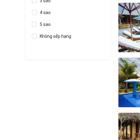
3 sao
4 sao
5 sao
Không xếp hạng