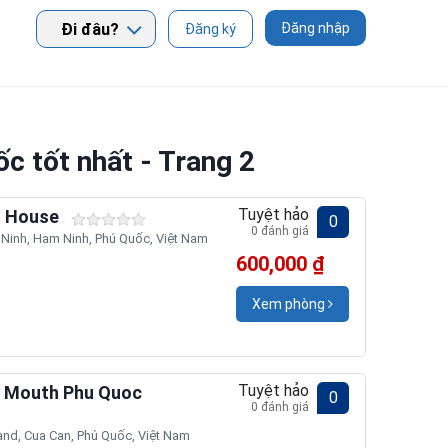
Đi đâu?
Đăng nhập
Đăng ký
c tốt nhất - Trang 2
Tuyệt hảo
n House
0
0 đánh giá
inh, Ham Ninh, Phú Quốc, Việt Nam
600,000 ₫
Xem phòng
Tuyệt hảo
r Mouth Phu Quoc
0
0 đánh giá
and, Cua Can, Phú Quốc, Việt Nam