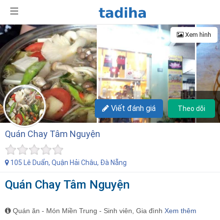
Xem hình
+15
Viết đánh giá
Theo dõi
Quán Chay Tâm Nguyện
105 Lê Duẩn, Quận Hải Châu, Đà Nẵng
Quán Chay Tâm Nguyện
Quán ăn - Món Miền Trung - Sinh viên, Gia đình
Xem thêm