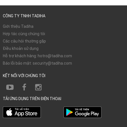
CÔNG TY TNHH TADIHA
Giới thiệu Tadiha
Hợp tác cùng chúng tôi
Các câu hỏi thường gặp
Điều khoản sử dụng
Hỗ trợ khách hàng: hotro@tadiha.com
Báo lỗi bảo mật: security@tadiha.com
KẾT NỐI VỚI CHÚNG TÔI
TẢI ỨNG DỤNG TRÊN ĐIỆN THOẠI