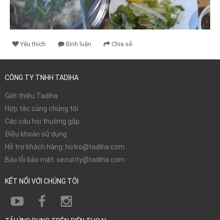
Yêu thích
Bình luận
Chia sẻ
CÔNG TY TNHH TADIHA
Giới thiệu Tadiha
Hợp tác cùng chúng tôi
Các câu hỏi thường gặp
Điều khoản sử dụng
Hỗ trợ khách hàng: hotro@tadiha.com
Báo lỗi bảo mật: security@tadiha.com
KẾT NỐI VỚI CHÚNG TÔI