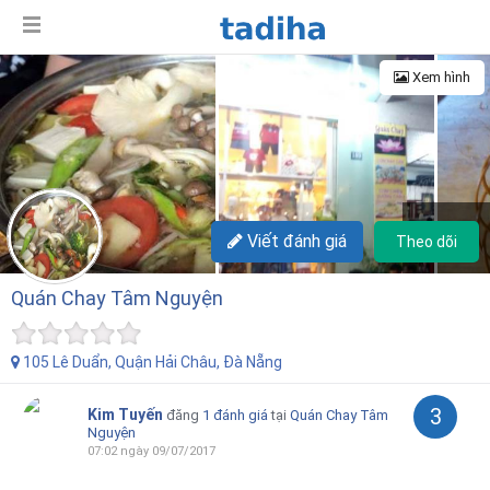
Xem hình
+15
Viết đánh giá
Theo dõi
Quán Chay Tâm Nguyện
105 Lê Duẩn, Quận Hải Châu, Đà Nẵng
3
Kim Tuyến
đăng
1 đánh giá
tại
Quán Chay Tâm
Nguyện
07:02 ngày 09/07/2017