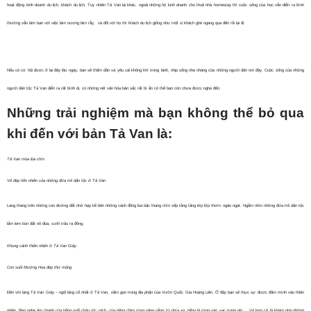
hoạt động kinh doanh du lịch, khách du lịch. Tuy nhiên Tả Van lại khác, ngoài những hộ kinh doanh cho thuê nhà homestay thì cuộc sống của học vẫn diễn ra bình
thường vẫn làm bạn với việc làm nương làm rẫy, và đối với họ thì khách du lịch giống như một vị khách ghé ngang qua đến rồi lại đi.
Nếu có cơ hội được ở lại đây lâu ngày, bạn sẽ thấm dần và yêu cái không khí trong lành, nhịp sống nhẹ nhàng của những người dân nơi đây. Cuộc sống của những
người dân tộc Tả Van diễn ra rất bình dị, có những nét văn hóa bản sắc rất bí ẩn có thể bạn còn chưa được nghe đến.
Những trải nghiệm mà bạn không thể bỏ qua
khi đến với bản Tả Van là:
Tả Van mùa lúa chín
Vẻ đẹp hồn nhiên của những đứa trẻ dân tộc ở Tả Van
Lang thang trên những con đường đất nhỏ hẹp kề bên những cánh đồng lúa bậc thang chín xếp tầng tầng lớp lớp thơm ngào ngạt. Ngắm nhìn những đứa trẻ dân tộc
lấm lem bùn đất nô đùa, cưỡi trâu ra đồng.
Khung cảnh thiên nhiên ở Tả Van Giáy
Con suối Mường Hoa đẹp thơ mộng
Đến với làng Tả Van Giáy – ngôi làng cổ nhất ở Tả Van, nằm gọn trong địa phận của Vườn Quốc Gia Hoàng Liên. Ở đây bạn sẽ thực sự được đắm mình vào thiên
nhiên, lắng nghe âm thanh của tiếng suối chảy róc rách, của tiếng chim rừng văng vẳng từ phía xa, tiếng lá rừng xào xạc trong gió,… Và hơn cả là khám phá những