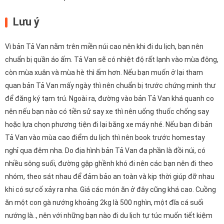
Lưu ý
Vì bản Tả Van nằm trên miền núi cao nên khi đi du lịch, bạn nên
chuẩn bị quần áo ấm. Tả Van sẽ có nhiệt độ rất lạnh vào mùa đông,
còn mùa xuân và mùa hè thì ấm hơn. Nếu bạn muốn ở lại tham
quan bản Tả Van mấy ngày thì nên chuẩn bị trước chứng minh thư
để đăng ký tạm trú. Ngoài ra, đường vào bản Tả Van khá quanh co
nên nếu bạn nào có tiền sử say xe thì nên uống thuốc chống say
hoặc lựa chọn phương tiện đi lại bằng xe máy nhé. Nếu bạn đi bản
Tả Van vào mùa cao điểm du lịch thì nên book trước homestay
nghỉ qua đêm nha. Do địa hình bản Tả Van đa phần là đồi núi, có
nhiều sông suối, đường gập ghềnh khó đi nên các bạn nên đi theo
nhóm, theo sát nhau để đảm bảo an toàn và kịp thời giúp đỡ nhau
khi có sự cố xảy ra nha. Giá các món ăn ở đây cũng khá cao. Cuồng
ăn một con gà nướng khoảng 2kg là 500 nghìn, một đĩa cá suối
nướng là.., nên với những bạn nào đi du lịch tự túc muốn tiết kiệm