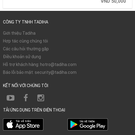
VND 50,000
CÔNG TY TNHH TADIHA
Giới thiệu Tadiha
Hợp tác cùng chúng tôi
Các câu hỏi thường gặp
Điều khoản sử dụng
Hỗ trợ khách hàng: hotro@tadiha.com
Báo lỗi bảo mật: security@tadiha.com
KẾT NỐI VỚI CHÚNG TÔI
TẢI ỨNG DỤNG TRÊN ĐIỆN THOẠI