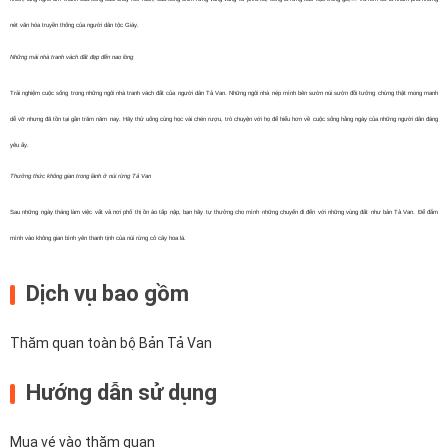
nét văn hóa truyền thống của người dân tộc Giáy.
Những mái nhà tranh vách đất đẹp đến nao lòng
Trải nghiệm cuộc sống trong những ngôi nhà tranh vách đất của người dân Tả Van. Những ngôi nhà nép mình bên sườn núi sườn đồi tưởng chừng thật mong manh
dễ vỡ nhưng đã tồn tại gần trăm năm nay. Hãy thử uống cùng học vài chén rượu, trò chuyện với họ để hiểu hơn về cuộc sống hằng ngày của những người dân đáng
yêu ấy.
Thưởng thức không gian trong lành ở núi rừng Tả Van
Sau những ngày tháng làm việc vất vả nơi phố thị ồn ào tấp nập, bạn hãy tự thưởng cho mình những chuyến đi đến với những vùng đất như bản Tả Van. Để đắm
mình vào không gian bình yên thanh tịnh của núi rừng cỏ cây hoa lá.
Dịch vụ bao gồm
Thăm quan toàn bộ Bản Tả Van
Hướng dẫn sử dụng
Mua vé vào thăm quan