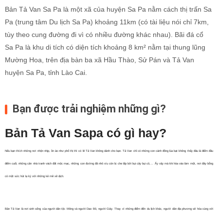
Bản Tả Van Sa Pa là một xã của huyện Sa Pa nằm cách thị trấn Sa
Pa (trung tâm Du lịch Sa Pa) khoảng 11km (có tài liệu nói chỉ 7km,
tùy theo cung đường đi vì có nhiều đường khác nhau). Bãi đá cổ
Sa Pa là khu di tích có diện tích khoảng 8 km² nằm tại thung lũng
Mường Hoa, trên địa bàn ba xã Hầu Thào, Sử Pán và Tả Van
huyện Sa Pa, tỉnh Lào Cai.
Bạn được trải nghiệm những gì?
Bản Tả Van Sapa có gì hay?
Nếu bạn thích những nơi nhộn nhịp, ồn ào như phố thị thì có lẽ Tả Van không dành cho bạn. Tả Van chỉ có những con cánh đồng lúa bạt không thấy đâu là điểm đầu
điểm cuối, những căn nhà tranh vách đất mộc mạc, những con đường đã nhỏ xíu còn bị che lấp bởi bụi cây bụi cỏ,… Ấy vậy mà khi hòa vào làm một, nơi đây bỗng
có một sức hút lạ kỳ với những kẻ mê xê dịch.
Bản Tả Van là nơi sinh sống của người dân tộc Mông và người Dao Đỏ, người Giáy. Thay vì những điểm đến du lịch khác, người dân địa phương sẽ hòa cùng với