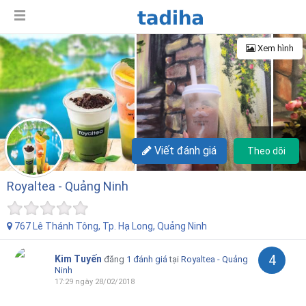
Xem hình
+7
Viết đánh giá
Theo dõi
Royaltea - Quảng Ninh
767 Lê Thánh Tông, Tp. Hạ Long, Quảng Ninh
4
Kim Tuyến
đăng
1 đánh giá
tại
Royaltea - Quảng
Ninh
17:29 ngày 28/02/2018