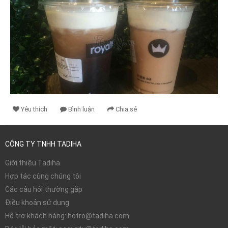
Yêu thích
Bình luận
Chia sẻ
CÔNG TY TNHH TADIHA
Giới thiệu Tadiha
Hợp tác cùng chúng tôi
Các câu hỏi thường gặp
Điều khoản sử dụng
Hỗ trợ khách hàng: hotro@tadiha.com