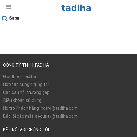
Sapa
Ngày sử dụng
09-08-2026
CÔNG TY TNHH TADIHA
Giới thiệu Tadiha
Hợp tác cùng chúng tôi
Các câu hỏi thường gặp
Điều khoản sử dụng
Hỗ trợ khách hàng: hotro@tadiha.com
Báo lỗi bảo mật: security@tadiha.com
KẾT NỐI VỚI CHÚNG TÔI