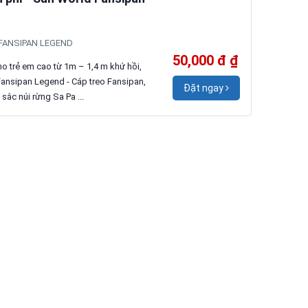
, FANSIPAN LEGEND
50,000 đ ₫
o trẻ em cao từ 1m – 1,4 m khứ hồi,
Fansipan Legend - Cáp treo Fansipan,
Đặt ngay
ắc núi rừng Sa Pa ...