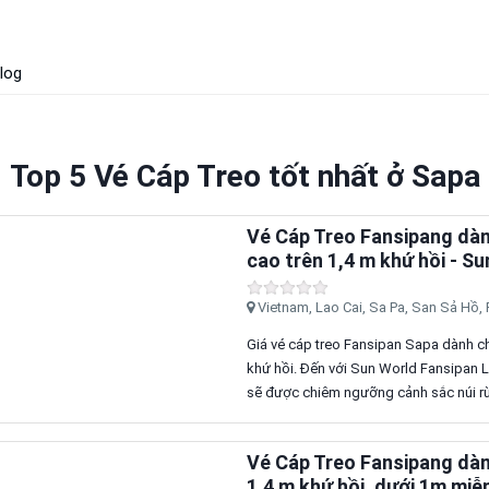
log
Top 5 Vé Cáp Treo tốt nhất ở Sapa
Vé Cáp Treo Fansipang dàn
cao trên 1,4 m khứ hồi - S
Vietnam, Lao Cai, Sa Pa, San Sả Hồ
Giá vé cáp treo Fansipan Sapa dành ch
khứ hồi. Đến với Sun World Fansipan 
sẽ được chiêm ngưỡng cảnh sắc núi rừ
Vé Cáp Treo Fansipang dàn
1,4 m khứ hồi, dưới 1m miễ