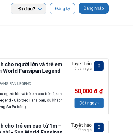
Đi đâu?
Đăng nhập
Đăng ký
Tuyệt hảo
h cho người lớn và trẻ em
0
0 đánh giá
un World Fansipan Legend
, FANSIPAN LEGEND
50,000 đ ₫
o người lớn và trẻ em cao trên 1,4 m
Legend - Cáp treo Fansipan, du khách
Đặt ngay
ng Sa Pa bằng ...
Tuyệt hảo
h cho trẻ em cao từ 1m –
0
0 đánh giá
n phí - Sun World Fansipan