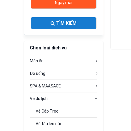
Ngày mai
TÌM KIẾM
Chọn loại dịch vụ
Món ăn
Đồ uống
SPA & MAASAGE
Vé du lịch
Vé Cáp Treo
Vé tàu leo núi