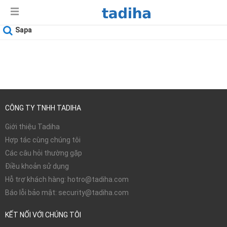
Sapa
Ngày sử dụng
09-08-2026
CÔNG TY TNHH TADIHA
Giới thiệu Tadiha
Hợp tác cùng chúng tôi
Các câu hỏi thường gặp
Điều khoản sử dụng
Hỗ trợ khách hàng: hotro@tadiha.com
Báo lỗi bảo mật: security@tadiha.com
KẾT NỐI VỚI CHÚNG TÔI