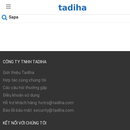
Sapa
Ngày sử dụng
07-08-2026
CÔNG TY TNHH TADIHA
Giới thiệu Tadiha
Hợp tác cùng chúng tôi
Các câu hỏi thường gặp
Điều khoản sử dụng
Hỗ trợ khách hàng: hotro@tadiha.com
Báo lỗi bảo mật: security@tadiha.com
KẾT NỐI VỚI CHÚNG TÔI