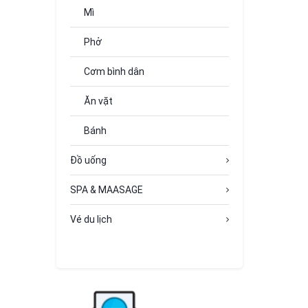
Mì
Phở
Cơm bình dân
Ăn vặt
Bánh
Đồ uống
SPA & MAASAGE
Vé du lịch