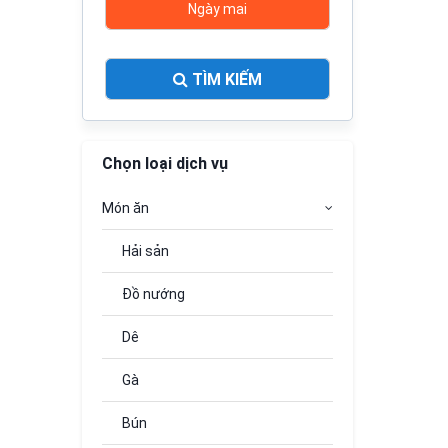
Ngày mai
TÌM KIẾM
Chọn loại dịch vụ
Món ăn
Hải sản
Đồ nướng
Dê
Gà
Bún