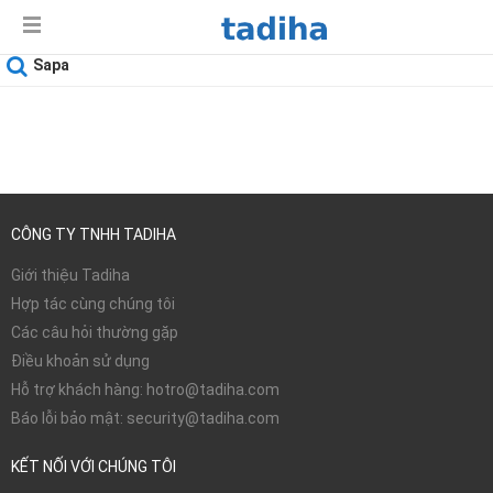
Sapa
Ngày sử dụng
06-08-2026
CÔNG TY TNHH TADIHA
Giới thiệu Tadiha
Hợp tác cùng chúng tôi
Các câu hỏi thường gặp
Điều khoản sử dụng
Hỗ trợ khách hàng: hotro@tadiha.com
Báo lỗi bảo mật: security@tadiha.com
KẾT NỐI VỚI CHÚNG TÔI