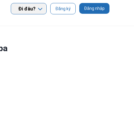
Đi đâu?
Đăng nhập
Đăng ký
pa