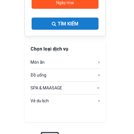
Ngày mai
TÌM KIẾM
Chọn loại dịch vụ
Món ăn
Đồ uống
SPA & MAASAGE
Vé du lịch