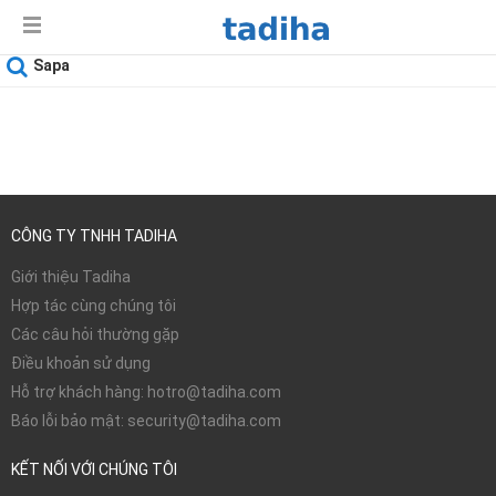
Sapa
Ngày sử dụng
08-08-2026
CÔNG TY TNHH TADIHA
Giới thiệu Tadiha
Hợp tác cùng chúng tôi
Các câu hỏi thường gặp
Điều khoản sử dụng
Hỗ trợ khách hàng: hotro@tadiha.com
Báo lỗi bảo mật: security@tadiha.com
KẾT NỐI VỚI CHÚNG TÔI