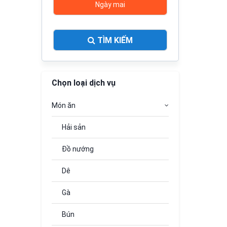
Ngày mai
TÌM KIẾM
Chọn loại dịch vụ
Món ăn
Hải sản
Đồ nướng
Dê
Gà
Bún