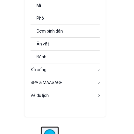
Mì
Phở
Cơm bình dân
Ăn vặt
Bánh
Đồ uống
SPA & MAASAGE
Vé du lịch