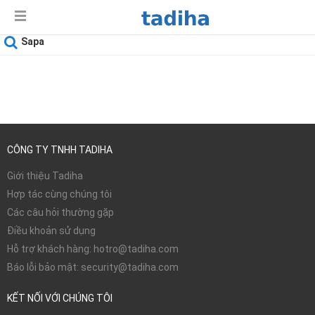
Sapa
Ngày sử dụng
08-08-2026
CÔNG TY TNHH TADIHA
Giới thiệu Tadiha
Hợp tác cùng chúng tôi
Các câu hỏi thường gặp
Điều khoản sử dụng
Hỗ trợ khách hàng: hotro@tadiha.com
Báo lỗi bảo mật: security@tadiha.com
KẾT NỐI VỚI CHÚNG TÔI