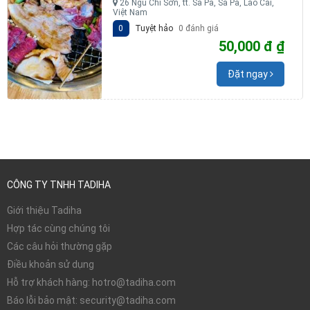
26 Ngũ Chỉ Sơn, tt. Sa Pa, Sa Pa, Lào Cai,
Việt Nam
0
Tuyệt hảo
0 đánh giá
50,000 đ ₫
Đặt ngay
CÔNG TY TNHH TADIHA
Giới thiệu Tadiha
Hợp tác cùng chúng tôi
Các câu hỏi thường gặp
Điều khoản sử dụng
Hỗ trợ khách hàng: hotro@tadiha.com
Báo lỗi bảo mật: security@tadiha.com