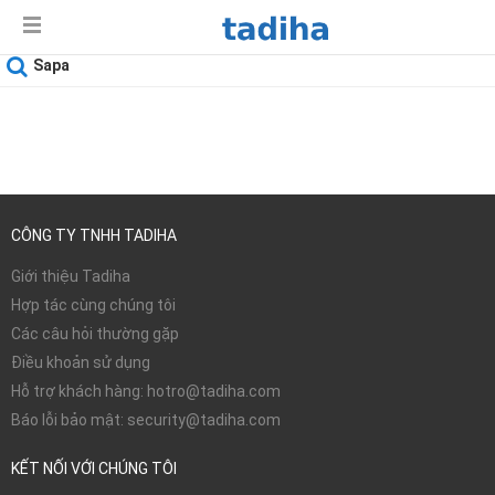
Sapa
Ngày sử dụng
09-08-2026
CÔNG TY TNHH TADIHA
Giới thiệu Tadiha
Hợp tác cùng chúng tôi
Các câu hỏi thường gặp
Điều khoản sử dụng
Hỗ trợ khách hàng: hotro@tadiha.com
Báo lỗi bảo mật: security@tadiha.com
KẾT NỐI VỚI CHÚNG TÔI