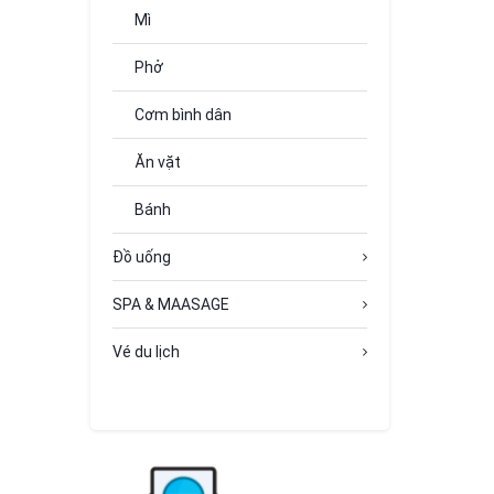
Mì
Phở
Cơm bình dân
Ăn vặt
Bánh
Đồ uống
SPA & MAASAGE
Vé du lịch