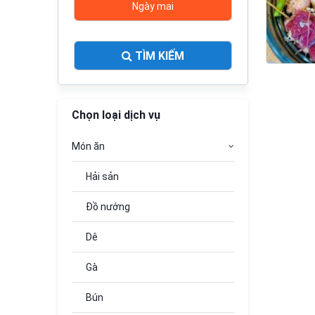
Ngày mai
TÌM KIẾM
Chọn loại dịch vụ
Món ăn
Hải sản
Đồ nướng
Dê
Gà
Bún