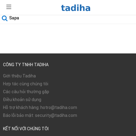
Sapa
Ngày sử dụng
06-08-2026
CÔNG TY TNHH TADIHA
Giới thiệu Tadiha
Hợp tác cùng chúng tôi
Các câu hỏi thường gặp
Điều khoản sử dụng
Hỗ trợ khách hàng: hotro@tadiha.com
Báo lỗi bảo mật: security@tadiha.com
KẾT NỐI VỚI CHÚNG TÔI