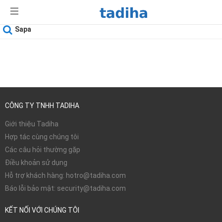
Sapa
Ngày sử dụng
06-08-2026
CÔNG TY TNHH TADIHA
Giới thiệu Tadiha
Hợp tác cùng chúng tôi
Các câu hỏi thường gặp
Điều khoản sử dụng
Hỗ trợ khách hàng: hotro@tadiha.com
Báo lỗi bảo mật: security@tadiha.com
KẾT NỐI VỚI CHÚNG TÔI