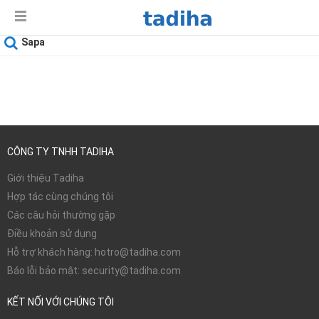
Sapa
Ngày sử dụng
06-08-2026
CÔNG TY TNHH TADIHA
Giới thiệu Tadiha
Hợp tác cùng chúng tôi
Các câu hỏi thường gặp
Điều khoản sử dụng
Hỗ trợ khách hàng: hotro@tadiha.com
Báo lỗi bảo mật: security@tadiha.com
KẾT NỐI VỚI CHÚNG TÔI