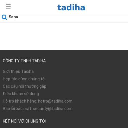
Sapa
Ngày sử dụng
08-08-2026
CÔNG TY TNHH TADIHA
Giới thiệu Tadiha
Hợp tác cùng chúng tôi
Các câu hỏi thường gặp
Điều khoản sử dụng
Hỗ trợ khách hàng: hotro@tadiha.com
Báo lỗi bảo mật: security@tadiha.com
KẾT NỐI VỚI CHÚNG TÔI