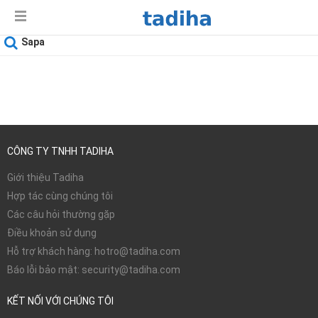
Sapa
Ngày sử dụng
09-08-2026
CÔNG TY TNHH TADIHA
Giới thiệu Tadiha
Hợp tác cùng chúng tôi
Các câu hỏi thường gặp
Điều khoản sử dụng
Hỗ trợ khách hàng: hotro@tadiha.com
Báo lỗi bảo mật: security@tadiha.com
KẾT NỐI VỚI CHÚNG TÔI