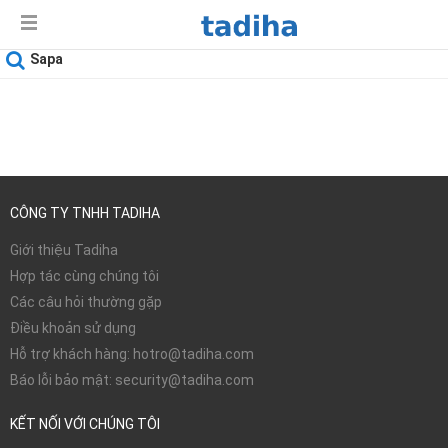
Sapa
Ngày sử dụng
08-08-2026
CÔNG TY TNHH TADIHA
Giới thiệu Tadiha
Hợp tác cùng chúng tôi
Các câu hỏi thường gặp
Điều khoản sử dụng
Hỗ trợ khách hàng: hotro@tadiha.com
Báo lỗi bảo mật: security@tadiha.com
KẾT NỐI VỚI CHÚNG TÔI